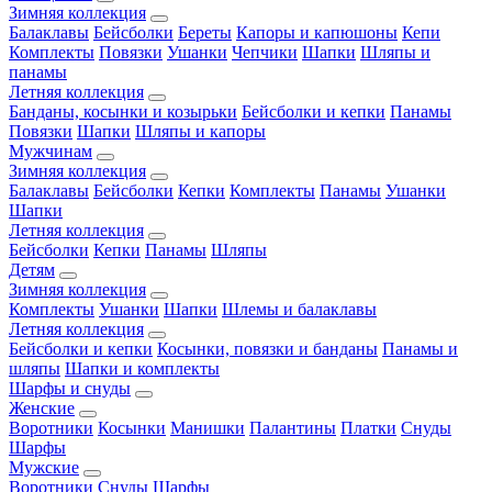
Зимняя коллекция
Балаклавы
Бейсболки
Береты
Капоры и капюшоны
Кепи
Комплекты
Повязки
Ушанки
Чепчики
Шапки
Шляпы и
панамы
Летняя коллекция
Банданы, косынки и козырьки
Бейсболки и кепки
Панамы
Повязки
Шапки
Шляпы и капоры
Мужчинам
Зимняя коллекция
Балаклавы
Бейсболки
Кепки
Комплекты
Панамы
Ушанки
Шапки
Летняя коллекция
Бейсболки
Кепки
Панамы
Шляпы
Детям
Зимняя коллекция
Комплекты
Ушанки
Шапки
Шлемы и балаклавы
Летняя коллекция
Бейсболки и кепки
Косынки, повязки и банданы
Панамы и
шляпы
Шапки и комплекты
Шарфы и снуды
Женские
Воротники
Косынки
Манишки
Палантины
Платки
Снуды
Шарфы
Мужские
Воротники
Снуды
Шарфы