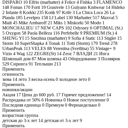
DISPARO
10
Elfrio (marhatter)
4
Felice
4
Fishka
3
FLAMENCO
148
Fomas
170
Forti
19
Grasivele
13
Gulyann Knitwear
14
Hideko
2
Infante
8
Korkki
235
Kotik
97
Krife
3
La Chica Loca
26
La
Planda
185
Levelpro
158
Lf Label
130
Marhatter
517
Maxval
5
Mialt
45
Mike Ambaroff
21
Miks
1
Miskorki
50
Modo
1
MONCHALIEU
17
NEW CAPS
102
Odyssey
6
OPTIMAL (St.)
5
Oxygon
58
Paola Belleza
116
Perfebelle
9
PREMIUM (St.)
4
SHENG YI
15
Snezhna (marhatter)
9
Sofia
4
Static
113
Stigler
15
Storm
10
SuperShapka
4
Tonak
11
Totti (Storm)
179
Trend
278
UrbanPeak
113
VELES
88
Verenitsa (Svetlitsa)
55
Vintage+
9
Vizio
4
Wag
122
ZEGRE(St)
14
Zeoz
7
ВЛАДИ
21
Инга
Шляпный дом
87
Моя шляпка
43
Оборудование
3
Поляярик
529
Сиринга
91
Теплыши
213
Применить
сезонность
зима
14
лето
3
весна-осень
0
холодное лето
0
Применить
новинки/акции
Акция
17
Цена до 600 руб.
17
Горячее предложение!
14
Распродажа от 50%
6
Новинка
0
Новое поступление
0
Последняя единица
0
Премиум
0
Фернандельки
0
Применить
возрастная группа
детская до 3-х лет
14
детская от 3-х лет
9
Применить