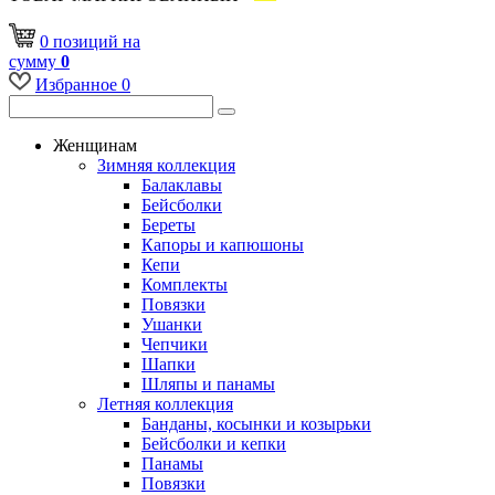
0
позиций
на
сумму
0
Избранное
0
Женщинам
Зимняя коллекция
Балаклавы
Бейсболки
Береты
Капоры и капюшоны
Кепи
Комплекты
Повязки
Ушанки
Чепчики
Шапки
Шляпы и панамы
Летняя коллекция
Банданы, косынки и козырьки
Бейсболки и кепки
Панамы
Повязки