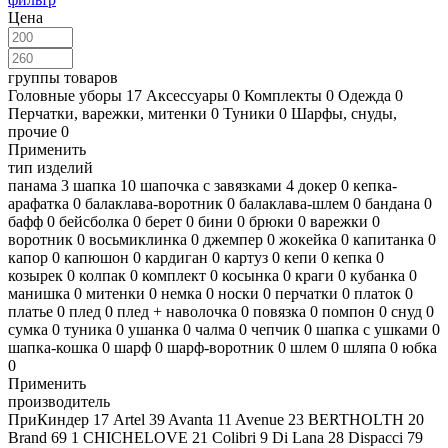
Цена
группы товаров
Головные уборы
17
Аксессуары
0
Комплекты
0
Одежда
0
Перчатки, варежки, митенки
0
Туники
0
Шарфы, снуды,
прочие
0
Применить
тип изделий
панама
3
шапка
10
шапочка с завязками
4
докер
0
кепка-
арафатка
0
балаклава-воротник
0
балаклава-шлем
0
бандана
0
бафф
0
бейсболка
0
берет
0
бини
0
брюки
0
варежки
0
воротник
0
восьмиклинка
0
джемпер
0
жокейка
0
капитанка
0
капор
0
капюшон
0
кардиган
0
картуз
0
кепи
0
кепка
0
козырек
0
колпак
0
комплект
0
косынка
0
краги
0
кубанка
0
манишка
0
митенки
0
немка
0
носки
0
перчатки
0
платок
0
платье
0
плед
0
плед + наволочка
0
повязка
0
помпон
0
снуд
0
сумка
0
туника
0
ушанка
0
чалма
0
чепчик
0
шапка с ушками
0
шапка-кошка
0
шарф
0
шарф-воротник
0
шлем
0
шляпа
0
юбка
0
Применить
производитель
ПриКиндер
17
Artel
39
Avanta
11
Avenue
23
BERTHOLTH
20
Brand 69
1
CHICHELOVE
21
Colibri
9
Di Lana
28
Dispacci
79