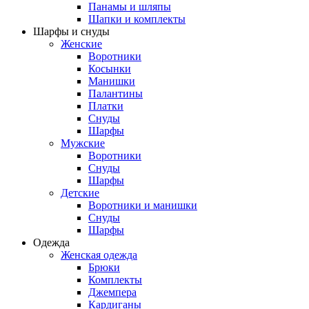
Панамы и шляпы
Шапки и комплекты
Шарфы и снуды
Женские
Воротники
Косынки
Манишки
Палантины
Платки
Снуды
Шарфы
Мужские
Воротники
Снуды
Шарфы
Детские
Воротники и манишки
Снуды
Шарфы
Одежда
Женская одежда
Брюки
Комплекты
Джемпера
Кардиганы