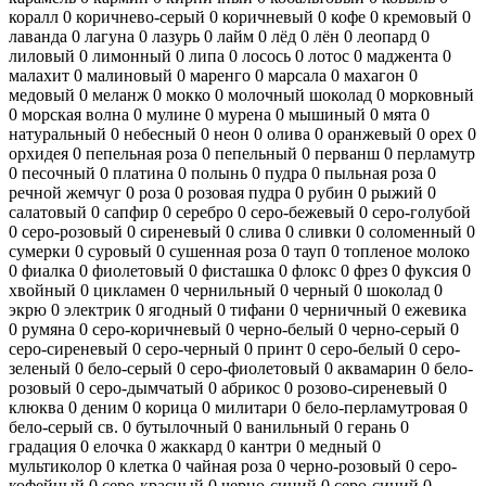
коралл
0
коричнево-серый
0
коричневый
0
кофе
0
кремовый
0
лаванда
0
лагуна
0
лазурь
0
лайм
0
лёд
0
лён
0
леопард
0
лиловый
0
лимонный
0
липа
0
лосось
0
лотос
0
маджента
0
малахит
0
малиновый
0
маренго
0
марсала
0
махагон
0
медовый
0
меланж
0
мокко
0
молочный шоколад
0
морковный
0
морская волна
0
мулине
0
мурена
0
мышиный
0
мята
0
натуральный
0
небесный
0
неон
0
олива
0
оранжевый
0
орех
0
орхидея
0
пепельная роза
0
пепельный
0
перванш
0
перламутр
0
песочный
0
платина
0
полынь
0
пудра
0
пыльная роза
0
речной жемчуг
0
роза
0
розовая пудра
0
рубин
0
рыжий
0
салатовый
0
сапфир
0
серебро
0
серо-бежевый
0
серо-голубой
0
серо-розовый
0
сиреневый
0
слива
0
сливки
0
соломенный
0
сумерки
0
суровый
0
сушенная роза
0
тауп
0
топленое молоко
0
фиалка
0
фиолетовый
0
фисташка
0
флокс
0
фрез
0
фуксия
0
хвойный
0
цикламен
0
чернильный
0
черный
0
шоколад
0
экрю
0
электрик
0
ягодный
0
тифани
0
черничный
0
ежевика
0
румяна
0
серо-коричневый
0
черно-белый
0
черно-серый
0
серо-сиреневый
0
серо-черный
0
принт
0
серо-белый
0
серо-
зеленый
0
бело-серый
0
серо-фиолетовый
0
аквамарин
0
бело-
розовый
0
серо-дымчатый
0
абрикос
0
розово-сиреневый
0
клюква
0
деним
0
корица
0
милитари
0
бело-перламутровая
0
бело-серый св.
0
бутылочный
0
ванильный
0
герань
0
градация
0
елочка
0
жаккард
0
кантри
0
медный
0
мультиколор
0
клетка
0
чайная роза
0
черно-розовый
0
серо-
кофейный
0
серо-красный
0
черно-синий
0
серо-синий
0