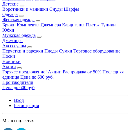
Детские
Воротники и манишки
Снуды
Шарфы
Одежда
Женская одежда
Брюки
Комплекты
Джемпера
Кардиганы
Платья
Туники
Юбки
Мужская одежда
Джемпера
Аксессуары
Перчатки и варежки
Пледы
Сумки
Торговое оборудование
Носки
Новинки
Акции
Горячее предложение!
Акции
Распродажа от 50%
Последняя
единица
Цена до 600 руб.
Производители
Цена до 600 руб
Вход
Регистрация
Мы в соц. сетях