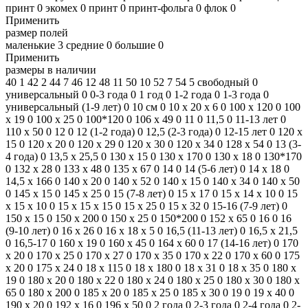
принт
0
экомех
0
принт
0
принт-фольга
0
флок
0
Применить
размер полей
маленькие
3
средние
0
большие
0
Применить
размеры в наличии
40
1
42
2
44
7
46
12
48
11
50
10
52
7
54
5
свободный
0
универсальный
0
0-3 года
0
1 год
0
1-2 года
0
1-3 года
0
универсальный (1-9 лет)
0
10 см
0
10 х 20 х 6
0
100 x 120
0
100
x 19
0
100 x 25
0
100*120
0
106 x 49
0
11
0
11,5
0
11-13 лет
0
110 х 50
0
12
0
12 (1-2 года)
0
12,5 (2-3 года)
0
12-15 лет
0
120 х
15
0
120 х 20
0
120 х 29
0
120 х 30
0
120 х 34
0
128 х 54
0
13 (3-
4 года)
0
13,5 x 25,5
0
130 х 15
0
130 х 170
0
130 х 18
0
130*170
0
132 х 28
0
133 х 48
0
135 x 67
0
14
0
14 (5-6 лет)
0
14 x 18
0
14,5 x 166
0
140 x 20
0
140 x 52
0
140 х 15
0
140 х 34
0
140 х 50
0
145 x 15
0
145 х 25
0
15 (7-8 лет)
0
15 x 17
0
15 х 14 х 10
0
15
х 15 х 10
0
15 х 15 х 15
0
15 х 25
0
15 х 32
0
15-16 (7-9 лет)
0
150 х 15
0
150 х 200
0
150 х 25
0
150*200
0
152 х 65
0
16
0
16
(9-10 лет)
0
16 x 26
0
16 х 18 х 5
0
16,5 (11-13 лет)
0
16,5 х 21,5
0
16,5-17
0
160 x 19
0
160 х 45
0
164 x 60
0
17 (14-16 лет)
0
170
x 20
0
170 x 25
0
170 x 27
0
170 x 35
0
170 х 22
0
170 х 60
0
175
х 20
0
175 х 24
0
18 x 115
0
18 x 180
0
18 x 31
0
18 x 35
0
180 x
19
0
180 x 20
0
180 x 22
0
180 x 24
0
180 x 25
0
180 x 30
0
180 x
65
0
180 х 200
0
185 х 20
0
185 х 25
0
185 х 30
0
19
0
19 x 40
0
190 x 20
0
192 x 16
0
196 x 50
0
2 года
0
2-3 года
0
2-4 года
0
2-