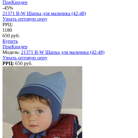
ПриКиндер
-45%
21371 B-W Шапка для мальчика (42-48)
Узнать оптовую цену
РРЦ:
1180
650 руб.
Купить
ПриКиндер
Модель:
21371 B-W Шапка для мальчика (42-48)
Узнать оптовую цену
РРЦ:
650 руб.