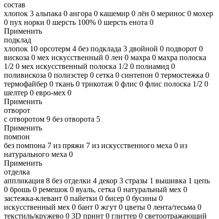
состав
хлопок
3
альпака
0
ангора
0
кашемир
0
лён
0
меринос
0
мохер
0
пух норки
0
шерсть 100%
0
шерсть енота
0
Применить
подклад
хлопок
10
орсотерм
4
без подклада
3
двойной
0
подворот
0
вискоза
0
мех искусственный
0
лен
0
махра
0
махра полоска
1/2
0
мех искусственный полоска 1/2
0
полиамид
0
поливискоза
0
полиэстер
0
сетка
0
синтепон
0
термостежка
0
термофайбер
0
ткань
0
трикотаж
0
флис
0
флис полоска 1/2
0
шелтер
0
евро-мех
0
Применить
отворот
с отворотом
9
без отворота
5
Применить
помпон
без помпона
7
из пряжи
7
из искусственного меха
0
из
натурального меха
0
Применить
отделка
аппликация
8
без отделки
4
декор
3
стразы
1
вышивка
1
цепь
0
брошь
0
ремешок
0
вуаль, сетка
0
натуральный мех
0
застежка-клевант
0
пайетки
0
бисер
0
бусины
0
искусственный мех
0
бант
0
жгут
0
цветы
0
лента/тесьма
0
текстиль/кружево
0
3D принт
0
глиттер
0
светоотражающий