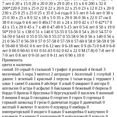
7 лет
0
20 x 15
0
20 x 20
0
20 x 29
0
20 х 15 х 6
0
200 х 32
0
200*220
0
210 x 25
0
22
0
22 х 20
0
22 х 25
0
23 x 12
0
23 x 20
0
230 х 25
0
25 x 25
0
25 x 35
0
3-4 года
0
3-5 лет
0
3-6 лет
0
30 x
25
0
30 х 25 х 8
0
32 х 18 х 5
0
35 x 29
0
36
0
36 x 22
0
37 см
0
38
0
4 года
0
4-6 лет
0
40x17
0
41 х 24 х 10
0
42 x 17
0
42*17
0
43 х 15 х 29
0
45 х 7 х 40
0
47-49
0
5-15 лет
0
5-6 лет
0
50 x 19
0
50*19
0
51 x 138
0
51 х 140
0
53-55
0
53-56
0
54 х 26
0
54-57
0
54-59
0
54-61
0
55
0
55-56
0
55-57
0
55-58
0
56
0
56 х 140
0
56 х
21
0
56-57
0
56-59
0
57
0
57-58
0
57-59
0
57-60
0
58
0
58-59
0
59
0
59-60
0
59-61
0
6 лет
0
6-12 мес
0
6-18 мес
0
S (6-7)
0
6-8
0
6-8
лет
0
60
0
60-61
0
61
0
61-63
0
62
0
62 х 22
0
M (7-8)
0
7-8 лет
0
7-9 лет
0
8 лет
0
9-10 лет
0
9-11 лет
0
90 x 10
0
Применить
цвета в наличии
синий
10
серый
6
стальной
5
графит
4
розовый
4
белый
3
молочный
3
охра
3
ментол
2
антрацит
1
болотный
1
голубой
1
джинс
1
зеленый
1
красный
1
персик
1
талая вода
1
терракот
1
хаки
1
camel
0
азалия
0
айсберг
0
алый
0
амарант
0
ангора
0
апельсин
0
астра
0
асфальт
0
баклажан
0
бежевый
0
бирюза
0
бордо
0
бронза
0
брусника
0
бургундский
0
василек
0
винный
0
вишня
0
вода
0
гвоздика
0
георгин
0
горох
0
горчица
0
горький шоколад
0
гроза
0
дымчатая пудра
0
дымчатый
0
желтый
0
жемчуг
0
золото
0
изумруд
0
имбирь
0
императорский
0
индиго
0
какао
0
канарейка
0
капучино
0
карамель
0
кармин
0
кирпичный
0
кобальтовый
0
ковыль
0