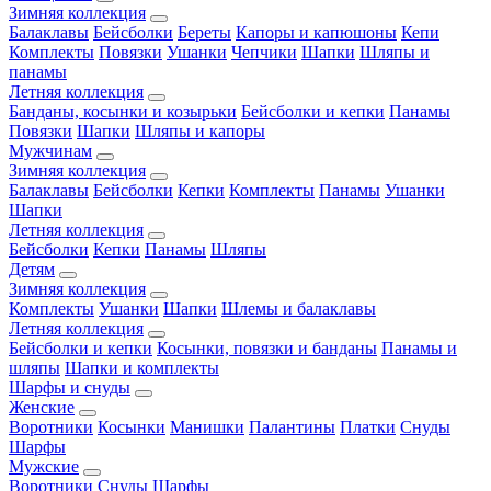
Зимняя коллекция
Балаклавы
Бейсболки
Береты
Капоры и капюшоны
Кепи
Комплекты
Повязки
Ушанки
Чепчики
Шапки
Шляпы и
панамы
Летняя коллекция
Банданы, косынки и козырьки
Бейсболки и кепки
Панамы
Повязки
Шапки
Шляпы и капоры
Мужчинам
Зимняя коллекция
Балаклавы
Бейсболки
Кепки
Комплекты
Панамы
Ушанки
Шапки
Летняя коллекция
Бейсболки
Кепки
Панамы
Шляпы
Детям
Зимняя коллекция
Комплекты
Ушанки
Шапки
Шлемы и балаклавы
Летняя коллекция
Бейсболки и кепки
Косынки, повязки и банданы
Панамы и
шляпы
Шапки и комплекты
Шарфы и снуды
Женские
Воротники
Косынки
Манишки
Палантины
Платки
Снуды
Шарфы
Мужские
Воротники
Снуды
Шарфы