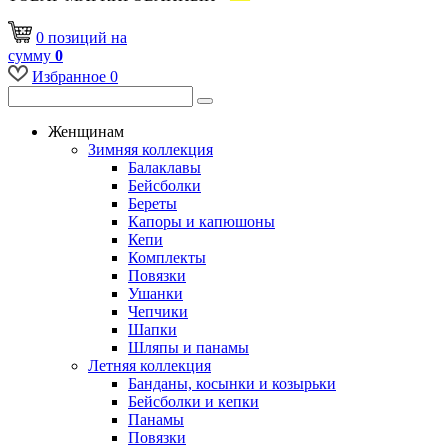
0
позиций
на
сумму
0
Избранное
0
Женщинам
Зимняя коллекция
Балаклавы
Бейсболки
Береты
Капоры и капюшоны
Кепи
Комплекты
Повязки
Ушанки
Чепчики
Шапки
Шляпы и панамы
Летняя коллекция
Банданы, косынки и козырьки
Бейсболки и кепки
Панамы
Повязки