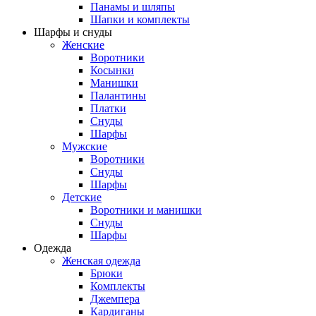
Панамы и шляпы
Шапки и комплекты
Шарфы и снуды
Женские
Воротники
Косынки
Манишки
Палантины
Платки
Снуды
Шарфы
Мужские
Воротники
Снуды
Шарфы
Детские
Воротники и манишки
Снуды
Шарфы
Одежда
Женская одежда
Брюки
Комплекты
Джемпера
Кардиганы