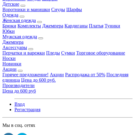
Детские
Воротники и манишки
Снуды
Шарфы
Одежда
Женская одежда
Брюки
Комплекты
Джемпера
Кардиганы
Платья
Туники
Юбки
Мужская одежда
Джемпера
Аксессуары
Перчатки и варежки
Пледы
Сумки
Торговое оборудование
Носки
Новинки
Акции
Горячее предложение!
Акции
Распродажа от 50%
Последняя
единица
Цена до 600 руб.
Производители
Цена до 600 руб
Вход
Регистрация
Мы в соц. сетях