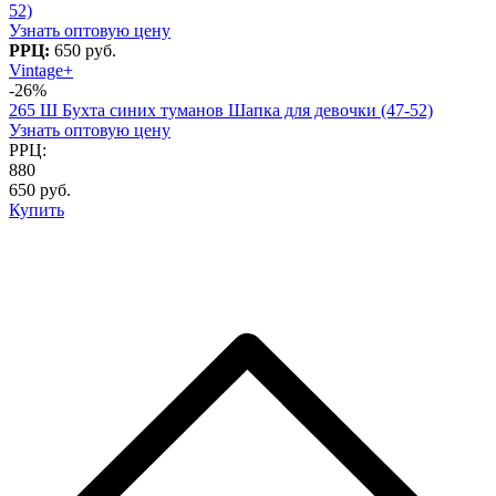
52)
Узнать оптовую цену
РРЦ:
650 руб.
Vintage+
-26%
265 Ш Бухта синих туманов Шапка для девочки (47-52)
Узнать оптовую цену
РРЦ:
880
650 руб.
Купить