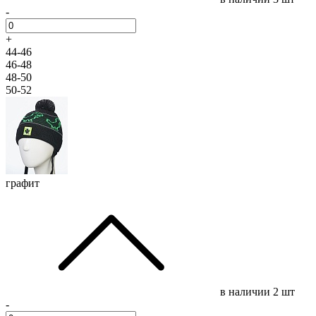
-
+
44-46
46-48
48-50
50-52
графит
в наличии
2 шт
-