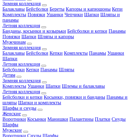
Зимняя коллекция
Балаклавы
Бейсболки
Береты
Капоры и капюшоны
Кепи
Комплекты
Повязки
Ушанки
Чепчики
Шапки
Шляпы и
панамы
Летняя коллекция
Банданы, косынки и козырьки
Бейсболки и кепки
Панамы
Повязки
Шапки
Шляпы и капоры
Мужчинам
Зимняя коллекция
Балаклавы
Бейсболки
Кепки
Комплекты
Панамы
Ушанки
Шапки
Летняя коллекция
Бейсболки
Кепки
Панамы
Шляпы
Детям
Зимняя коллекция
Комплекты
Ушанки
Шапки
Шлемы и балаклавы
Летняя коллекция
Бейсболки и кепки
Косынки, повязки и банданы
Панамы и
шляпы
Шапки и комплекты
Шарфы и снуды
Женские
Воротники
Косынки
Манишки
Палантины
Платки
Снуды
Шарфы
Мужские
Воротники
Снуды
Шарфы