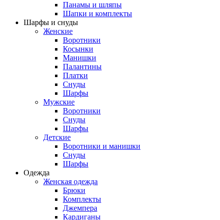
Панамы и шляпы
Шапки и комплекты
Шарфы и снуды
Женские
Воротники
Косынки
Манишки
Палантины
Платки
Снуды
Шарфы
Мужские
Воротники
Снуды
Шарфы
Детские
Воротники и манишки
Снуды
Шарфы
Одежда
Женская одежда
Брюки
Комплекты
Джемпера
Кардиганы