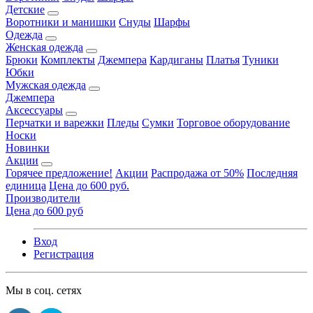
Детские
Воротники и манишки
Снуды
Шарфы
Одежда
Женская одежда
Брюки
Комплекты
Джемпера
Кардиганы
Платья
Туники
Юбки
Мужская одежда
Джемпера
Аксессуары
Перчатки и варежки
Пледы
Сумки
Торговое оборудование
Носки
Новинки
Акции
Горячее предложение!
Акции
Распродажа от 50%
Последняя
единица
Цена до 600 руб.
Производители
Цена до 600 руб
Вход
Регистрация
Мы в соц. сетях