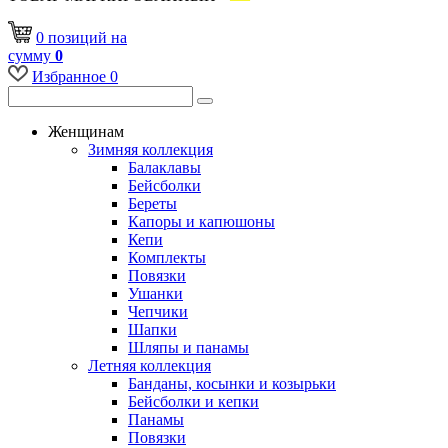
0
позиций
на
сумму
0
Избранное
0
Женщинам
Зимняя коллекция
Балаклавы
Бейсболки
Береты
Капоры и капюшоны
Кепи
Комплекты
Повязки
Ушанки
Чепчики
Шапки
Шляпы и панамы
Летняя коллекция
Банданы, косынки и козырьки
Бейсболки и кепки
Панамы
Повязки