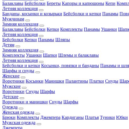
Балаклавы
Бейсболки
Береты
Капоры и капюшоны
Кепи
Комп
Летняя коллекция
Банданы, косынки и козырьки
Бейсболки и кепки
Панамы
Пов
Мужчинам
Зимняя коллекция
Балаклавы
Бейсболки
Кепки
Комплекты
Панамы
Ушанки
Шап
Летняя коллекция
Бейсболки
Кепки
Панамы
Шляпы
Детям
Зимняя коллекция
Комплекты
Ушанки
Шапки
Шлемы и балаклавы
Летняя коллекция
Бейсболки и кепки
Косынки, повязки и банданы
Панамы и шл
Шарфы и снуды
Женские
Воротники
Косынки
Манишки
Палантины
Платки
Снуды
Шар
Мужские
Воротники
Снуды
Шарфы
Детские
Воротники и манишки
Снуды
Шарфы
Одежда
Женская одежда
Брюки
Комплекты
Джемпера
Кардиганы
Платья
Туники
Юбки
Мужская одежда
Джемпера