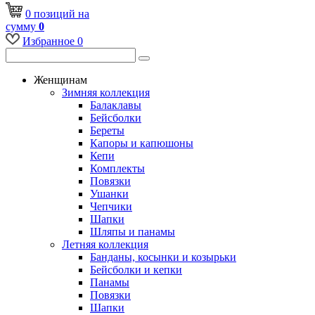
0
позиций
на
сумму
0
Избранное
0
Женщинам
Зимняя коллекция
Балаклавы
Бейсболки
Береты
Капоры и капюшоны
Кепи
Комплекты
Повязки
Ушанки
Чепчики
Шапки
Шляпы и панамы
Летняя коллекция
Банданы, косынки и козырьки
Бейсболки и кепки
Панамы
Повязки
Шапки