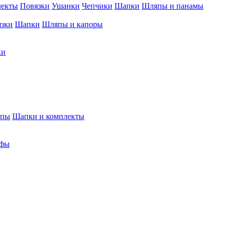
лекты
Повязки
Ушанки
Чепчики
Шапки
Шляпы и панамы
язки
Шапки
Шляпы и капоры
ки
япы
Шапки и комплекты
фы