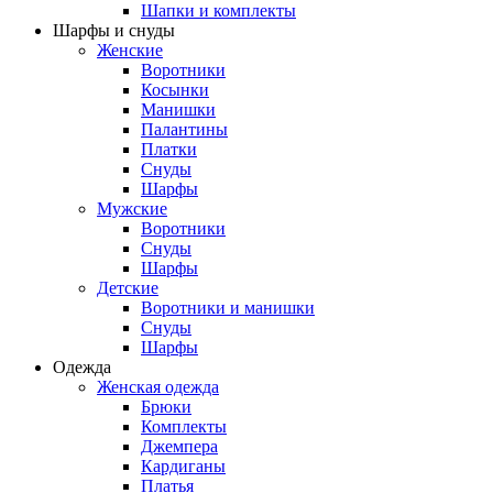
Шапки и комплекты
Шарфы и снуды
Женские
Воротники
Косынки
Манишки
Палантины
Платки
Снуды
Шарфы
Мужские
Воротники
Снуды
Шарфы
Детские
Воротники и манишки
Снуды
Шарфы
Одежда
Женская одежда
Брюки
Комплекты
Джемпера
Кардиганы
Платья