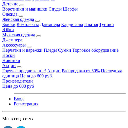
Детские
Воротники и манишки
Снуды
Шарфы
Одежда
Женская одежда
Брюки
Комплекты
Джемпера
Кардиганы
Платья
Туники
Юбки
Мужская одежда
Джемпера
Аксессуары
Перчатки и варежки
Пледы
Сумки
Торговое оборудование
Носки
Новинки
Акции
Горячее предложение!
Акции
Распродажа от 50%
Последняя
единица
Цена до 600 руб.
Производители
Цена до 600 руб
Вход
Регистрация
Мы в соц. сетях