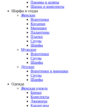
Панамы и шляпы
Шапки и комплекты
Шарфы и снуды
Женские
Воротники
Косынки
Манишки
Палантины
Платки
Снуды
Шарфы
Мужские
Воротники
Снуды
Шарфы
Детские
Воротники и манишки
Снуды
Шарфы
Одежда
Женская одежда
Брюки
Комплекты
Джемпера
Кардиганы