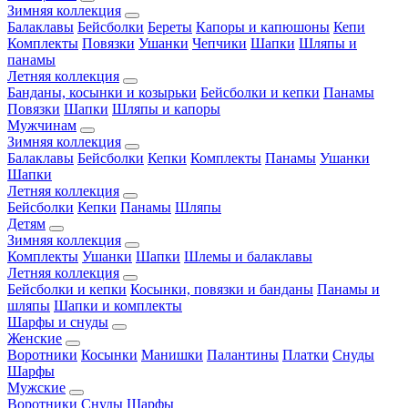
Зимняя коллекция
Балаклавы
Бейсболки
Береты
Капоры и капюшоны
Кепи
Комплекты
Повязки
Ушанки
Чепчики
Шапки
Шляпы и
панамы
Летняя коллекция
Банданы, косынки и козырьки
Бейсболки и кепки
Панамы
Повязки
Шапки
Шляпы и капоры
Мужчинам
Зимняя коллекция
Балаклавы
Бейсболки
Кепки
Комплекты
Панамы
Ушанки
Шапки
Летняя коллекция
Бейсболки
Кепки
Панамы
Шляпы
Детям
Зимняя коллекция
Комплекты
Ушанки
Шапки
Шлемы и балаклавы
Летняя коллекция
Бейсболки и кепки
Косынки, повязки и банданы
Панамы и
шляпы
Шапки и комплекты
Шарфы и снуды
Женские
Воротники
Косынки
Манишки
Палантины
Платки
Снуды
Шарфы
Мужские
Воротники
Снуды
Шарфы