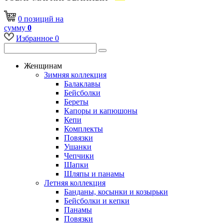
0
позиций
на
сумму
0
Избранное
0
Женщинам
Зимняя коллекция
Балаклавы
Бейсболки
Береты
Капоры и капюшоны
Кепи
Комплекты
Повязки
Ушанки
Чепчики
Шапки
Шляпы и панамы
Летняя коллекция
Банданы, косынки и козырьки
Бейсболки и кепки
Панамы
Повязки