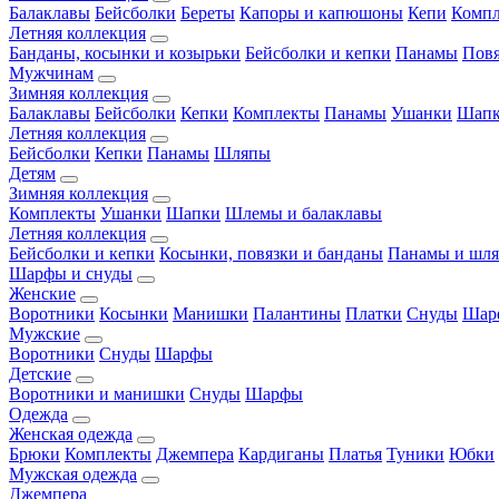
Балаклавы
Бейсболки
Береты
Капоры и капюшоны
Кепи
Комп
Летняя коллекция
Банданы, косынки и козырьки
Бейсболки и кепки
Панамы
Пов
Мужчинам
Зимняя коллекция
Балаклавы
Бейсболки
Кепки
Комплекты
Панамы
Ушанки
Шап
Летняя коллекция
Бейсболки
Кепки
Панамы
Шляпы
Детям
Зимняя коллекция
Комплекты
Ушанки
Шапки
Шлемы и балаклавы
Летняя коллекция
Бейсболки и кепки
Косынки, повязки и банданы
Панамы и шл
Шарфы и снуды
Женские
Воротники
Косынки
Манишки
Палантины
Платки
Снуды
Шар
Мужские
Воротники
Снуды
Шарфы
Детские
Воротники и манишки
Снуды
Шарфы
Одежда
Женская одежда
Брюки
Комплекты
Джемпера
Кардиганы
Платья
Туники
Юбки
Мужская одежда
Джемпера