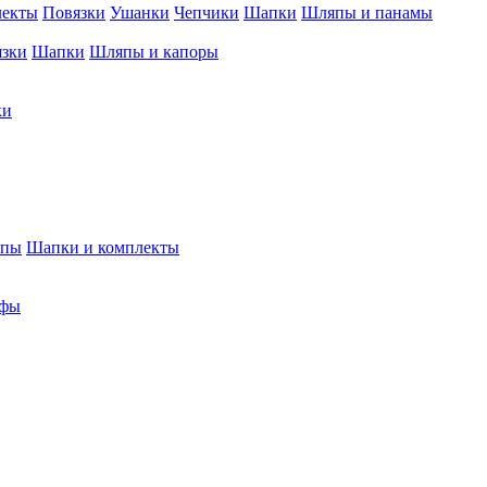
лекты
Повязки
Ушанки
Чепчики
Шапки
Шляпы и панамы
язки
Шапки
Шляпы и капоры
ки
япы
Шапки и комплекты
фы