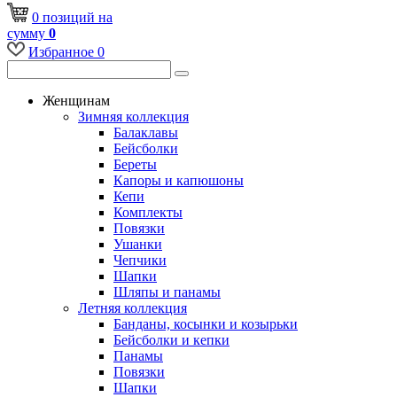
0
позиций
на
сумму
0
Избранное
0
Женщинам
Зимняя коллекция
Балаклавы
Бейсболки
Береты
Капоры и капюшоны
Кепи
Комплекты
Повязки
Ушанки
Чепчики
Шапки
Шляпы и панамы
Летняя коллекция
Банданы, косынки и козырьки
Бейсболки и кепки
Панамы
Повязки
Шапки