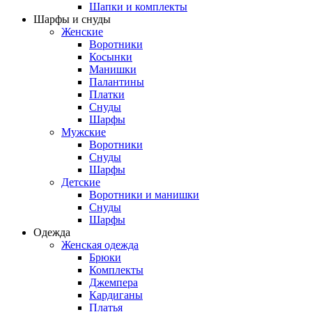
Шапки и комплекты
Шарфы и снуды
Женские
Воротники
Косынки
Манишки
Палантины
Платки
Снуды
Шарфы
Мужские
Воротники
Снуды
Шарфы
Детские
Воротники и манишки
Снуды
Шарфы
Одежда
Женская одежда
Брюки
Комплекты
Джемпера
Кардиганы
Платья