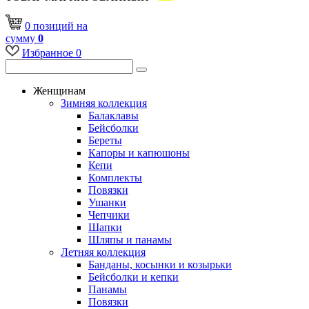
0
позиций
на
сумму
0
Избранное
0
Женщинам
Зимняя коллекция
Балаклавы
Бейсболки
Береты
Капоры и капюшоны
Кепи
Комплекты
Повязки
Ушанки
Чепчики
Шапки
Шляпы и панамы
Летняя коллекция
Банданы, косынки и козырьки
Бейсболки и кепки
Панамы
Повязки