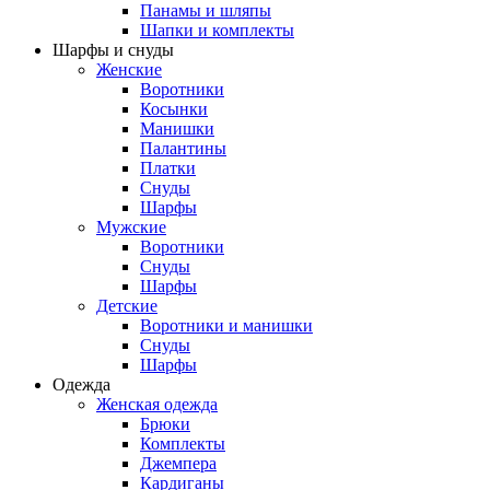
Панамы и шляпы
Шапки и комплекты
Шарфы и снуды
Женские
Воротники
Косынки
Манишки
Палантины
Платки
Снуды
Шарфы
Мужские
Воротники
Снуды
Шарфы
Детские
Воротники и манишки
Снуды
Шарфы
Одежда
Женская одежда
Брюки
Комплекты
Джемпера
Кардиганы