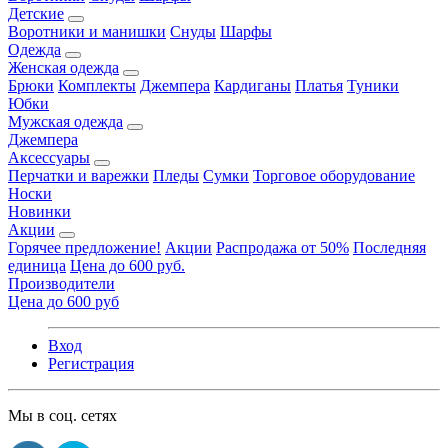
Детские
Воротники и манишки
Снуды
Шарфы
Одежда
Женская одежда
Брюки
Комплекты
Джемпера
Кардиганы
Платья
Туники
Юбки
Мужская одежда
Джемпера
Аксессуары
Перчатки и варежки
Пледы
Сумки
Торговое оборудование
Носки
Новинки
Акции
Горячее предложение!
Акции
Распродажа от 50%
Последняя
единица
Цена до 600 руб.
Производители
Цена до 600 руб
Вход
Регистрация
Мы в соц. сетях