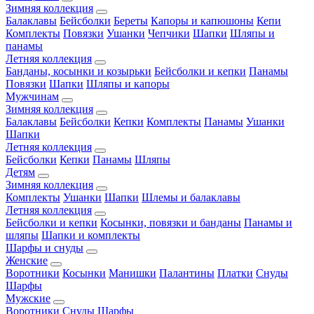
Зимняя коллекция
Балаклавы
Бейсболки
Береты
Капоры и капюшоны
Кепи
Комплекты
Повязки
Ушанки
Чепчики
Шапки
Шляпы и
панамы
Летняя коллекция
Банданы, косынки и козырьки
Бейсболки и кепки
Панамы
Повязки
Шапки
Шляпы и капоры
Мужчинам
Зимняя коллекция
Балаклавы
Бейсболки
Кепки
Комплекты
Панамы
Ушанки
Шапки
Летняя коллекция
Бейсболки
Кепки
Панамы
Шляпы
Детям
Зимняя коллекция
Комплекты
Ушанки
Шапки
Шлемы и балаклавы
Летняя коллекция
Бейсболки и кепки
Косынки, повязки и банданы
Панамы и
шляпы
Шапки и комплекты
Шарфы и снуды
Женские
Воротники
Косынки
Манишки
Палантины
Платки
Снуды
Шарфы
Мужские
Воротники
Снуды
Шарфы