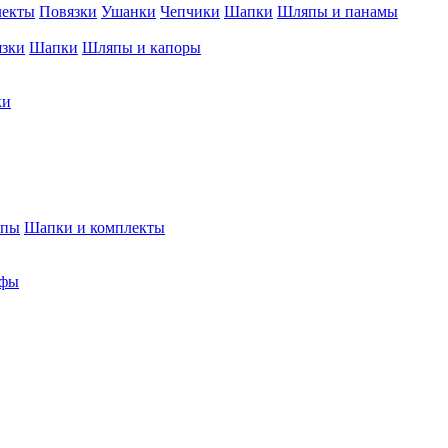
лекты
Повязки
Ушанки
Чепчики
Шапки
Шляпы и панамы
язки
Шапки
Шляпы и капоры
ки
япы
Шапки и комплекты
фы