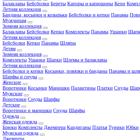
Балаклавы
Бейсболки
Береты
Капоры и капюшоны
Кепи
Комп
Летняя коллекция
Банданы, косынки и козырьки
Бейсболки и кепки
Панамы
Пов
Мужчинам
Зимняя коллекция
Балаклавы
Бейсболки
Кепки
Комплекты
Панамы
Ушанки
Шап
Летняя коллекция
Бейсболки
Кепки
Панамы
Шляпы
Детям
Зимняя коллекция
Комплекты
Ушанки
Шапки
Шлемы и балаклавы
Летняя коллекция
Бейсболки и кепки
Косынки, повязки и банданы
Панамы и шл
Шарфы и снуды
Женские
Воротники
Косынки
Манишки
Палантины
Платки
Снуды
Шар
Мужские
Воротники
Снуды
Шарфы
Детские
Воротники и манишки
Снуды
Шарфы
Одежда
Женская одежда
Брюки
Комплекты
Джемпера
Кардиганы
Платья
Туники
Юбки
Мужская одежда
Джемпера