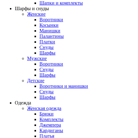
Шапки и комплекты
Шарфы и снуды
Женские
Воротники
Косынки
Манишки
Палантины
Платки
Снуды
Шарфы
Мужские
Воротники
Снуды
Шарфы
Детские
Воротники и манишки
Снуды
Шарфы
Одежда
Женская одежда
Брюки
Комплекты
Джемпера
Кардиганы
Платья