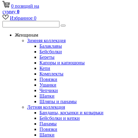
0
позиций
на
сумму
0
Избранное
0
Женщинам
Зимняя коллекция
Балаклавы
Бейсболки
Береты
Капоры и капюшоны
Кепи
Комплекты
Повязки
Ушанки
Чепчики
Шапки
Шляпы и панамы
Летняя коллекция
Банданы, косынки и козырьки
Бейсболки и кепки
Панамы
Повязки
Шапки