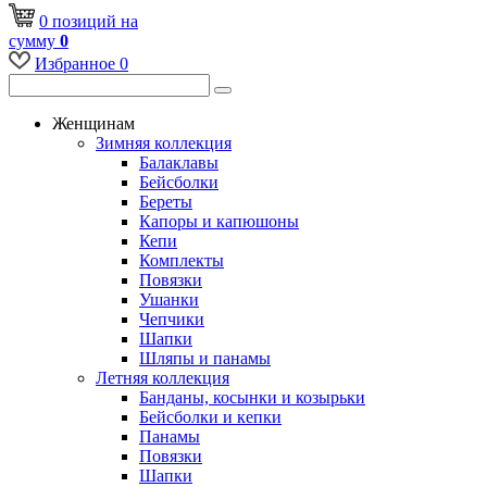
0
позиций
на
сумму
0
Избранное
0
Женщинам
Зимняя коллекция
Балаклавы
Бейсболки
Береты
Капоры и капюшоны
Кепи
Комплекты
Повязки
Ушанки
Чепчики
Шапки
Шляпы и панамы
Летняя коллекция
Банданы, косынки и козырьки
Бейсболки и кепки
Панамы
Повязки
Шапки