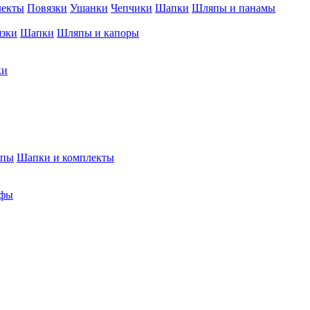
лекты
Повязки
Ушанки
Чепчики
Шапки
Шляпы и панамы
язки
Шапки
Шляпы и капоры
ки
япы
Шапки и комплекты
фы