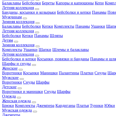
Балаклавы
Бейсболки
Береты
Капоры и капюшоны
Кепи
Комп
Летняя коллекция
Банданы, косынки и козырьки
Бейсболки и кепки
Панамы
Пов
Мужчинам
Зимняя коллекция
Балаклавы
Бейсболки
Кепки
Комплекты
Панамы
Ушанки
Шап
Летняя коллекция
Бейсболки
Кепки
Панамы
Шляпы
Детям
Зимняя коллекция
Комплекты
Ушанки
Шапки
Шлемы и балаклавы
Летняя коллекция
Бейсболки и кепки
Косынки, повязки и банданы
Панамы и шл
Шарфы и снуды
Женские
Воротники
Косынки
Манишки
Палантины
Платки
Снуды
Шар
Мужские
Воротники
Снуды
Шарфы
Детские
Воротники и манишки
Снуды
Шарфы
Одежда
Женская одежда
Брюки
Комплекты
Джемпера
Кардиганы
Платья
Туники
Юбки
Мужская одежда
Джемпера