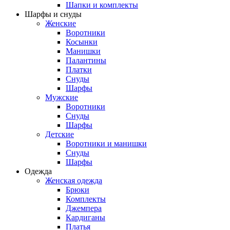
Шапки и комплекты
Шарфы и снуды
Женские
Воротники
Косынки
Манишки
Палантины
Платки
Снуды
Шарфы
Мужские
Воротники
Снуды
Шарфы
Детские
Воротники и манишки
Снуды
Шарфы
Одежда
Женская одежда
Брюки
Комплекты
Джемпера
Кардиганы
Платья