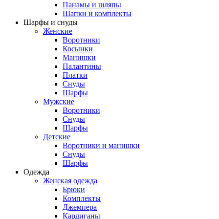
Панамы и шляпы
Шапки и комплекты
Шарфы и снуды
Женские
Воротники
Косынки
Манишки
Палантины
Платки
Снуды
Шарфы
Мужские
Воротники
Снуды
Шарфы
Детские
Воротники и манишки
Снуды
Шарфы
Одежда
Женская одежда
Брюки
Комплекты
Джемпера
Кардиганы