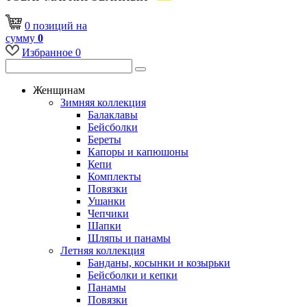
0
позиций
на
сумму
0
Избранное
0
Женщинам
Зимняя коллекция
Балаклавы
Бейсболки
Береты
Капоры и капюшоны
Кепи
Комплекты
Повязки
Ушанки
Чепчики
Шапки
Шляпы и панамы
Летняя коллекция
Банданы, косынки и козырьки
Бейсболки и кепки
Панамы
Повязки