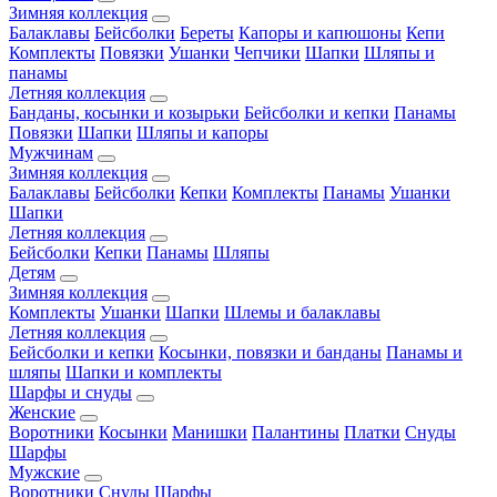
Зимняя коллекция
Балаклавы
Бейсболки
Береты
Капоры и капюшоны
Кепи
Комплекты
Повязки
Ушанки
Чепчики
Шапки
Шляпы и
панамы
Летняя коллекция
Банданы, косынки и козырьки
Бейсболки и кепки
Панамы
Повязки
Шапки
Шляпы и капоры
Мужчинам
Зимняя коллекция
Балаклавы
Бейсболки
Кепки
Комплекты
Панамы
Ушанки
Шапки
Летняя коллекция
Бейсболки
Кепки
Панамы
Шляпы
Детям
Зимняя коллекция
Комплекты
Ушанки
Шапки
Шлемы и балаклавы
Летняя коллекция
Бейсболки и кепки
Косынки, повязки и банданы
Панамы и
шляпы
Шапки и комплекты
Шарфы и снуды
Женские
Воротники
Косынки
Манишки
Палантины
Платки
Снуды
Шарфы
Мужские
Воротники
Снуды
Шарфы