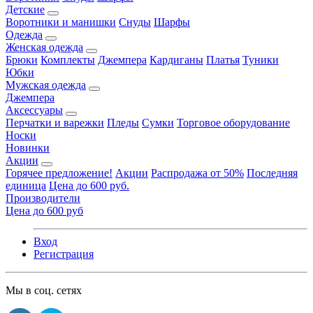
Детские
Воротники и манишки
Снуды
Шарфы
Одежда
Женская одежда
Брюки
Комплекты
Джемпера
Кардиганы
Платья
Туники
Юбки
Мужская одежда
Джемпера
Аксессуары
Перчатки и варежки
Пледы
Сумки
Торговое оборудование
Носки
Новинки
Акции
Горячее предложение!
Акции
Распродажа от 50%
Последняя
единица
Цена до 600 руб.
Производители
Цена до 600 руб
Вход
Регистрация
Мы в соц. сетях