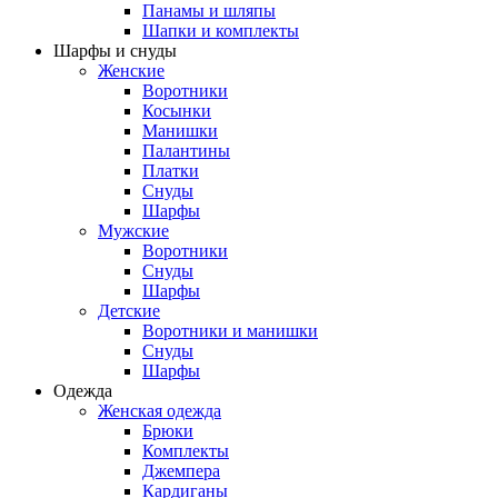
Панамы и шляпы
Шапки и комплекты
Шарфы и снуды
Женские
Воротники
Косынки
Манишки
Палантины
Платки
Снуды
Шарфы
Мужские
Воротники
Снуды
Шарфы
Детские
Воротники и манишки
Снуды
Шарфы
Одежда
Женская одежда
Брюки
Комплекты
Джемпера
Кардиганы