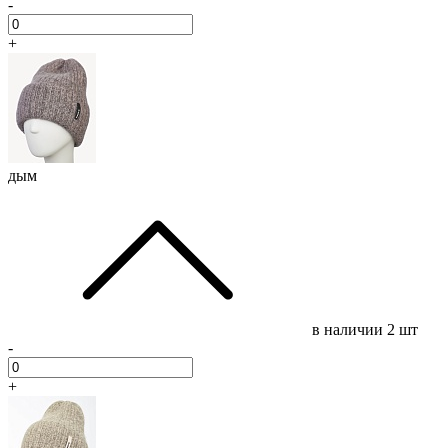
-
+
дым
в наличии
2 шт
-
+