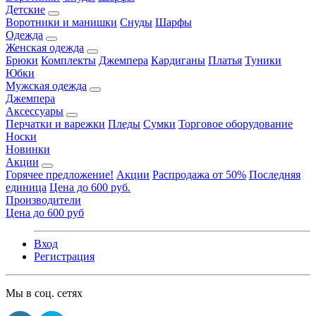
Детские
Воротники и манишки
Снуды
Шарфы
Одежда
Женская одежда
Брюки
Комплекты
Джемпера
Кардиганы
Платья
Туники
Юбки
Мужская одежда
Джемпера
Аксессуары
Перчатки и варежки
Пледы
Сумки
Торговое оборудование
Носки
Новинки
Акции
Горячее предложение!
Акции
Распродажа от 50%
Последняя
единица
Цена до 600 руб.
Производители
Цена до 600 руб
Вход
Регистрация
Мы в соц. сетях