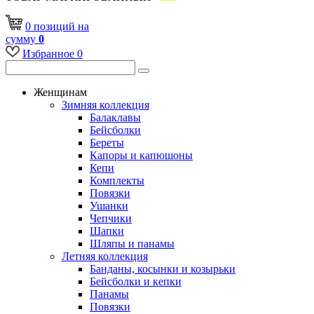
0
позиций
на
сумму
0
Избранное
0
Женщинам
Зимняя коллекция
Балаклавы
Бейсболки
Береты
Капоры и капюшоны
Кепи
Комплекты
Повязки
Ушанки
Чепчики
Шапки
Шляпы и панамы
Летняя коллекция
Банданы, косынки и козырьки
Бейсболки и кепки
Панамы
Повязки