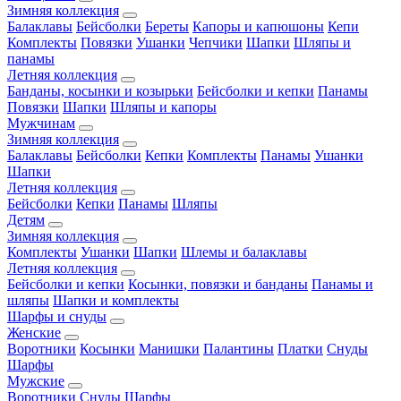
Зимняя коллекция
Балаклавы
Бейсболки
Береты
Капоры и капюшоны
Кепи
Комплекты
Повязки
Ушанки
Чепчики
Шапки
Шляпы и
панамы
Летняя коллекция
Банданы, косынки и козырьки
Бейсболки и кепки
Панамы
Повязки
Шапки
Шляпы и капоры
Мужчинам
Зимняя коллекция
Балаклавы
Бейсболки
Кепки
Комплекты
Панамы
Ушанки
Шапки
Летняя коллекция
Бейсболки
Кепки
Панамы
Шляпы
Детям
Зимняя коллекция
Комплекты
Ушанки
Шапки
Шлемы и балаклавы
Летняя коллекция
Бейсболки и кепки
Косынки, повязки и банданы
Панамы и
шляпы
Шапки и комплекты
Шарфы и снуды
Женские
Воротники
Косынки
Манишки
Палантины
Платки
Снуды
Шарфы
Мужские
Воротники
Снуды
Шарфы