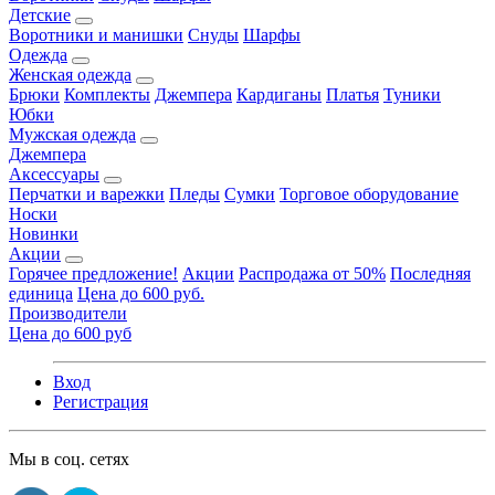
Детские
Воротники и манишки
Снуды
Шарфы
Одежда
Женская одежда
Брюки
Комплекты
Джемпера
Кардиганы
Платья
Туники
Юбки
Мужская одежда
Джемпера
Аксессуары
Перчатки и варежки
Пледы
Сумки
Торговое оборудование
Носки
Новинки
Акции
Горячее предложение!
Акции
Распродажа от 50%
Последняя
единица
Цена до 600 руб.
Производители
Цена до 600 руб
Вход
Регистрация
Мы в соц. сетях