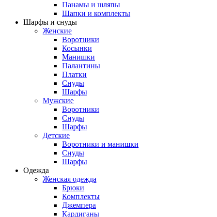
Панамы и шляпы
Шапки и комплекты
Шарфы и снуды
Женские
Воротники
Косынки
Манишки
Палантины
Платки
Снуды
Шарфы
Мужские
Воротники
Снуды
Шарфы
Детские
Воротники и манишки
Снуды
Шарфы
Одежда
Женская одежда
Брюки
Комплекты
Джемпера
Кардиганы