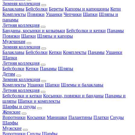
Зимняя коллекция
Балаклавы
Бейсболки
Береты
Капоры и капюшоны
Кепи
Комплекты
Повязки
Ушанки
Чепчики
Шапки
Шляпы и
панамы
Летняя коллекция
Банданы, косынки и козырьки
Бейсболки и кепки
Панамы
Повязки
Шапки
Шляпы и капоры
Мужчинам
Зимняя коллекция
Балаклавы
Бейсболки
Кепки
Комплекты
Панамы
Ушанки
Шапки
Летняя коллекция
Бейсболки
Кепки
Панамы
Шляпы
Детям
Зимняя коллекция
Комплекты
Ушанки
Шапки
Шлемы и балаклавы
Летняя коллекция
Бейсболки и кепки
Косынки, повязки и банданы
Панамы и
шляпы
Шапки и комплекты
Шарфы и снуды
Женские
Воротники
Косынки
Манишки
Палантины
Платки
Снуды
Шарфы
Мужские
Воротники
Снуды
Шарфы