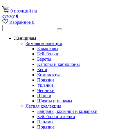
0
позиций
на
сумму
0
Избранное
0
Женщинам
Зимняя коллекция
Балаклавы
Бейсболки
Береты
Капоры и капюшоны
Кепи
Комплекты
Повязки
Ушанки
Чепчики
Шапки
Шляпы и панамы
Летняя коллекция
Банданы, косынки и козырьки
Бейсболки и кепки
Панамы
Повязки