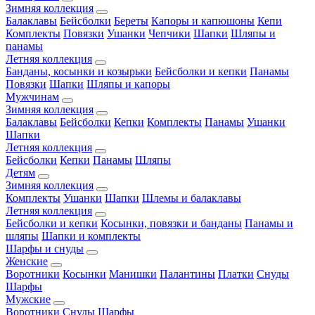
Зимняя коллекция
Балаклавы
Бейсболки
Береты
Капоры и капюшоны
Кепи
Комплекты
Повязки
Ушанки
Чепчики
Шапки
Шляпы и
панамы
Летняя коллекция
Банданы, косынки и козырьки
Бейсболки и кепки
Панамы
Повязки
Шапки
Шляпы и капоры
Мужчинам
Зимняя коллекция
Балаклавы
Бейсболки
Кепки
Комплекты
Панамы
Ушанки
Шапки
Летняя коллекция
Бейсболки
Кепки
Панамы
Шляпы
Детям
Зимняя коллекция
Комплекты
Ушанки
Шапки
Шлемы и балаклавы
Летняя коллекция
Бейсболки и кепки
Косынки, повязки и банданы
Панамы и
шляпы
Шапки и комплекты
Шарфы и снуды
Женские
Воротники
Косынки
Манишки
Палантины
Платки
Снуды
Шарфы
Мужские
Воротники
Снуды
Шарфы