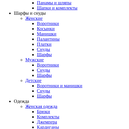
Панамы и шляпы
Шапки и комплекты
Шарфы и снуды
Женские
Воротники
Косынки
Манишки
Палантины
Платки
Снуды
Шарфы
Мужские
Воротники
Снуды
Шарфы
Детские
Воротники и манишки
Снуды
Шарфы
Одежда
Женская одежда
Брюки
Комплекты
Джемпера
Кардиганы