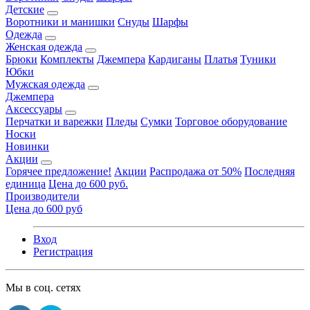
Детские
Воротники и манишки
Снуды
Шарфы
Одежда
Женская одежда
Брюки
Комплекты
Джемпера
Кардиганы
Платья
Туники
Юбки
Мужская одежда
Джемпера
Аксессуары
Перчатки и варежки
Пледы
Сумки
Торговое оборудование
Носки
Новинки
Акции
Горячее предложение!
Акции
Распродажа от 50%
Последняя
единица
Цена до 600 руб.
Производители
Цена до 600 руб
Вход
Регистрация
Мы в соц. сетях