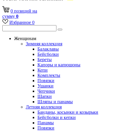
0
позиций
на
сумму
0
Избранное
0
Женщинам
Зимняя коллекция
Балаклавы
Бейсболки
Береты
Капоры и капюшоны
Кепи
Комплекты
Повязки
Ушанки
Чепчики
Шапки
Шляпы и панамы
Летняя коллекция
Банданы, косынки и козырьки
Бейсболки и кепки
Панамы
Повязки