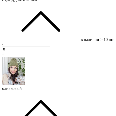
в наличии
> 10 шт
-
+
оливковый