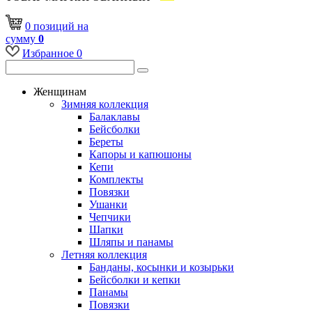
0
позиций
на
сумму
0
Избранное
0
Женщинам
Зимняя коллекция
Балаклавы
Бейсболки
Береты
Капоры и капюшоны
Кепи
Комплекты
Повязки
Ушанки
Чепчики
Шапки
Шляпы и панамы
Летняя коллекция
Банданы, косынки и козырьки
Бейсболки и кепки
Панамы
Повязки