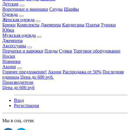
Детские
Воротники и манишки
Снуды
Шарфы
Одежда
Женская одежда
Брюки
Комплекты
Джемпера
Кардиганы
Платья
Туники
Юбки
Мужская одежда
Джемпера
Аксессуары
Перчатки и варежки
Пледы
Сумки
Торговое оборудование
Носки
Новинки
Акции
Горячее предложение!
Акции
Распродажа от 50%
Последняя
единица
Цена до 600 руб.
Производители
Цена до 600 руб
Вход
Регистрация
Мы в соц. сетях