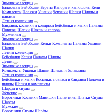
Зимняя коллекция
Балаклавы
Бейсболки
Береты
Капоры и капюшоны
Кепи
Комплекты
Повязки
Ушанки
Чепчики
Шапки
Шляпы и
панамы
Летняя коллекция
Банданы, косынки и козырьки
Бейсболки и кепки
Панамы
Повязки
Шапки
Шляпы и капоры
Мужчинам
Зимняя коллекция
Балаклавы
Бейсболки
Кепки
Комплекты
Панамы
Ушанки
Шапки
Летняя коллекция
Бейсболки
Кепки
Панамы
Шляпы
Детям
Зимняя коллекция
Комплекты
Ушанки
Шапки
Шлемы и балаклавы
Летняя коллекция
Бейсболки и кепки
Косынки, повязки и банданы
Панамы и
шляпы
Шапки и комплекты
Шарфы и снуды
Женские
Воротники
Косынки
Манишки
Палантины
Платки
Снуды
Шарфы
Мужские
Воротники
Снуды
Шарфы