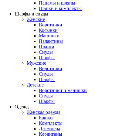
Панамы и шляпы
Шапки и комплекты
Шарфы и снуды
Женские
Воротники
Косынки
Манишки
Палантины
Платки
Снуды
Шарфы
Мужские
Воротники
Снуды
Шарфы
Детские
Воротники и манишки
Снуды
Шарфы
Одежда
Женская одежда
Брюки
Комплекты
Джемпера
Кардиганы