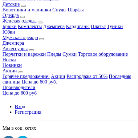
Детские
Воротники и манишки
Снуды
Шарфы
Одежда
Женская одежда
Брюки
Комплекты
Джемпера
Кардиганы
Платья
Туники
Юбки
Мужская одежда
Джемпера
Аксессуары
Перчатки и варежки
Пледы
Сумки
Торговое оборудование
Носки
Новинки
Акции
Горячее предложение!
Акции
Распродажа от 50%
Последняя
единица
Цена до 600 руб.
Производители
Цена до 600 руб
Вход
Регистрация
Мы в соц. сетях