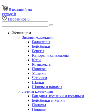
0
позиций
на
сумму
0
Избранное
0
Женщинам
Зимняя коллекция
Балаклавы
Бейсболки
Береты
Капоры и капюшоны
Кепи
Комплекты
Повязки
Ушанки
Чепчики
Шапки
Шляпы и панамы
Летняя коллекция
Банданы, косынки и козырьки
Бейсболки и кепки
Панамы
Повязки