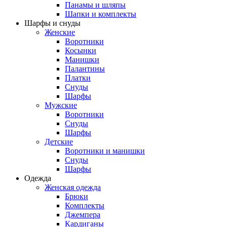
Панамы и шляпы
Шапки и комплекты
Шарфы и снуды
Женские
Воротники
Косынки
Манишки
Палантины
Платки
Снуды
Шарфы
Мужские
Воротники
Снуды
Шарфы
Детские
Воротники и манишки
Снуды
Шарфы
Одежда
Женская одежда
Брюки
Комплекты
Джемпера
Кардиганы