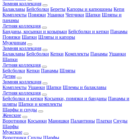
Зимняя коллекция
Балаклавы
Бейсболки
Береты
Капоры и капюшоны
Кепи
Комплекты
Повязки
Ушанки
Чепчики
Шапки
Шляпы и
панамы
Летняя коллекция
Банданы, косынки и козырьки
Бейсболки и кепки
Панамы
Повязки
Шапки
Шляпы и капоры
Мужчинам
Зимняя коллекция
Балаклавы
Бейсболки
Кепки
Комплекты
Панамы
Ушанки
Шапки
Летняя коллекция
Бейсболки
Кепки
Панамы
Шляпы
Детям
Зимняя коллекция
Комплекты
Ушанки
Шапки
Шлемы и балаклавы
Летняя коллекция
Бейсболки и кепки
Косынки, повязки и банданы
Панамы и
шляпы
Шапки и комплекты
Шарфы и снуды
Женские
Воротники
Косынки
Манишки
Палантины
Платки
Снуды
Шарфы
Мужские
Воротники
Снуды
Шарфы