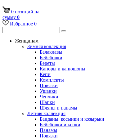
0
позиций
на
сумму
0
Избранное
0
Женщинам
Зимняя коллекция
Балаклавы
Бейсболки
Береты
Капоры и капюшоны
Кепи
Комплекты
Повязки
Ушанки
Чепчики
Шапки
Шляпы и панамы
Летняя коллекция
Банданы, косынки и козырьки
Бейсболки и кепки
Панамы
Повязки