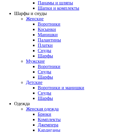
Панамы и шляпы
Шапки и комплекты
Шарфы и снуды
Женские
Воротники
Косынки
Манишки
Палантины
Платки
Снуды
Шарфы
Мужские
Воротники
Снуды
Шарфы
Детские
Воротники и манишки
Снуды
Шарфы
Одежда
Женская одежда
Брюки
Комплекты
Джемпера
Кардиганы