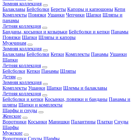
Зимняя коллекция
Балаклавы
Бейсболки
Береты
Капоры и капюшоны
Кепи
Комплекты
Повязки
Ушанки
Чепчики
Шапки
Шляпы и
панамы
Летняя коллекция
Банданы, косынки и козырьки
Бейсболки и кепки
Панамы
Повязки
Шапки
Шляпы и капоры
Мужчинам
Зимняя коллекция
Балаклавы
Бейсболки
Кепки
Комплекты
Панамы
Ушанки
Шапки
Летняя коллекция
Бейсболки
Кепки
Панамы
Шляпы
Детям
Зимняя коллекция
Комплекты
Ушанки
Шапки
Шлемы и балаклавы
Летняя коллекция
Бейсболки и кепки
Косынки, повязки и банданы
Панамы и
шляпы
Шапки и комплекты
Шарфы и снуды
Женские
Воротники
Косынки
Манишки
Палантины
Платки
Снуды
Шарфы
Мужские
Воротники
Снуды
Шарфы