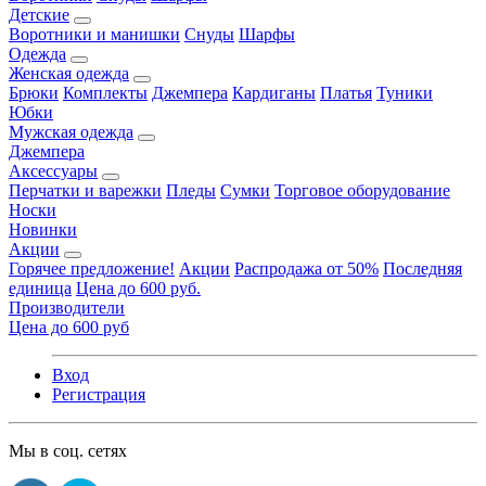
Детские
Воротники и манишки
Снуды
Шарфы
Одежда
Женская одежда
Брюки
Комплекты
Джемпера
Кардиганы
Платья
Туники
Юбки
Мужская одежда
Джемпера
Аксессуары
Перчатки и варежки
Пледы
Сумки
Торговое оборудование
Носки
Новинки
Акции
Горячее предложение!
Акции
Распродажа от 50%
Последняя
единица
Цена до 600 руб.
Производители
Цена до 600 руб
Вход
Регистрация
Мы в соц. сетях