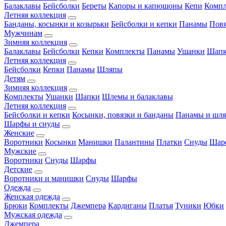
Балаклавы
Бейсболки
Береты
Капоры и капюшоны
Кепи
Комп
Летняя коллекция
Банданы, косынки и козырьки
Бейсболки и кепки
Панамы
Пов
Мужчинам
Зимняя коллекция
Балаклавы
Бейсболки
Кепки
Комплекты
Панамы
Ушанки
Шап
Летняя коллекция
Бейсболки
Кепки
Панамы
Шляпы
Детям
Зимняя коллекция
Комплекты
Ушанки
Шапки
Шлемы и балаклавы
Летняя коллекция
Бейсболки и кепки
Косынки, повязки и банданы
Панамы и шл
Шарфы и снуды
Женские
Воротники
Косынки
Манишки
Палантины
Платки
Снуды
Шар
Мужские
Воротники
Снуды
Шарфы
Детские
Воротники и манишки
Снуды
Шарфы
Одежда
Женская одежда
Брюки
Комплекты
Джемпера
Кардиганы
Платья
Туники
Юбки
Мужская одежда
Джемпера