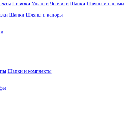
лекты
Повязки
Ушанки
Чепчики
Шапки
Шляпы и панамы
язки
Шапки
Шляпы и капоры
ки
япы
Шапки и комплекты
фы