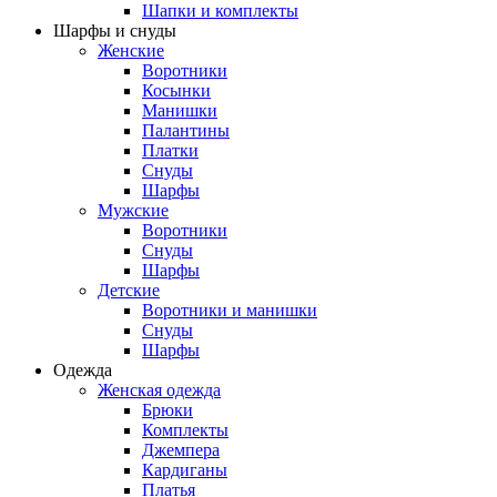
Шапки и комплекты
Шарфы и снуды
Женские
Воротники
Косынки
Манишки
Палантины
Платки
Снуды
Шарфы
Мужские
Воротники
Снуды
Шарфы
Детские
Воротники и манишки
Снуды
Шарфы
Одежда
Женская одежда
Брюки
Комплекты
Джемпера
Кардиганы
Платья