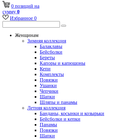
0
позиций
на
сумму
0
Избранное
0
Женщинам
Зимняя коллекция
Балаклавы
Бейсболки
Береты
Капоры и капюшоны
Кепи
Комплекты
Повязки
Ушанки
Чепчики
Шапки
Шляпы и панамы
Летняя коллекция
Банданы, косынки и козырьки
Бейсболки и кепки
Панамы
Повязки
Шапки