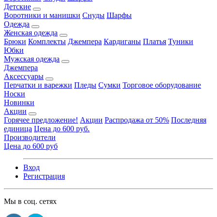
Детские
Воротники и манишки
Снуды
Шарфы
Одежда
Женская одежда
Брюки
Комплекты
Джемпера
Кардиганы
Платья
Туники
Юбки
Мужская одежда
Джемпера
Аксессуары
Перчатки и варежки
Пледы
Сумки
Торговое оборудование
Носки
Новинки
Акции
Горячее предложение!
Акции
Распродажа от 50%
Последняя
единица
Цена до 600 руб.
Производители
Цена до 600 руб
Вход
Регистрация
Мы в соц. сетях