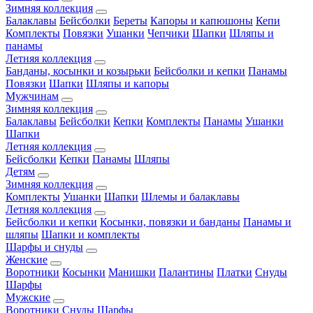
Зимняя коллекция
Балаклавы
Бейсболки
Береты
Капоры и капюшоны
Кепи
Комплекты
Повязки
Ушанки
Чепчики
Шапки
Шляпы и
панамы
Летняя коллекция
Банданы, косынки и козырьки
Бейсболки и кепки
Панамы
Повязки
Шапки
Шляпы и капоры
Мужчинам
Зимняя коллекция
Балаклавы
Бейсболки
Кепки
Комплекты
Панамы
Ушанки
Шапки
Летняя коллекция
Бейсболки
Кепки
Панамы
Шляпы
Детям
Зимняя коллекция
Комплекты
Ушанки
Шапки
Шлемы и балаклавы
Летняя коллекция
Бейсболки и кепки
Косынки, повязки и банданы
Панамы и
шляпы
Шапки и комплекты
Шарфы и снуды
Женские
Воротники
Косынки
Манишки
Палантины
Платки
Снуды
Шарфы
Мужские
Воротники
Снуды
Шарфы