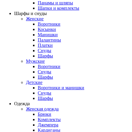
Панамы и шляпы
Шапки и комплекты
Шарфы и снуды
Женские
Воротники
Косынки
Манишки
Палантины
Платки
Снуды
Шарфы
Мужские
Воротники
Снуды
Шарфы
Детские
Воротники и манишки
Снуды
Шарфы
Одежда
Женская одежда
Брюки
Комплекты
Джемпера
Кардиганы