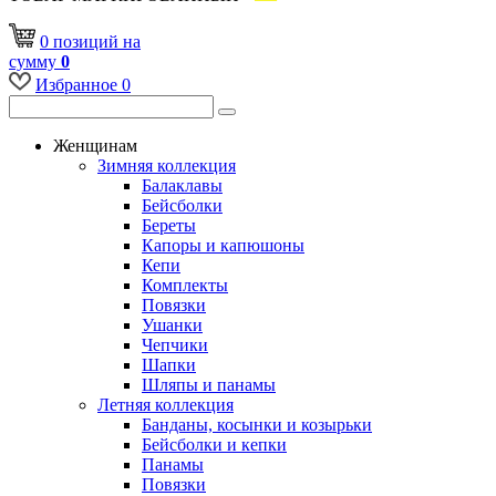
0
позиций
на
сумму
0
Избранное
0
Женщинам
Зимняя коллекция
Балаклавы
Бейсболки
Береты
Капоры и капюшоны
Кепи
Комплекты
Повязки
Ушанки
Чепчики
Шапки
Шляпы и панамы
Летняя коллекция
Банданы, косынки и козырьки
Бейсболки и кепки
Панамы
Повязки