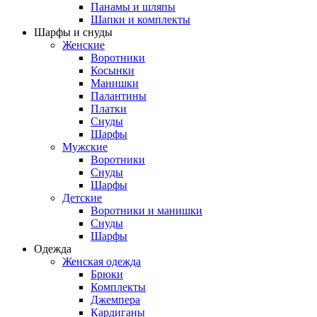
Панамы и шляпы
Шапки и комплекты
Шарфы и снуды
Женские
Воротники
Косынки
Манишки
Палантины
Платки
Снуды
Шарфы
Мужские
Воротники
Снуды
Шарфы
Детские
Воротники и манишки
Снуды
Шарфы
Одежда
Женская одежда
Брюки
Комплекты
Джемпера
Кардиганы