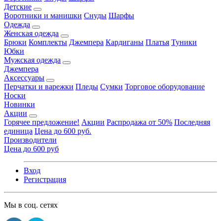
Детские
Воротники и манишки
Снуды
Шарфы
Одежда
Женская одежда
Брюки
Комплекты
Джемпера
Кардиганы
Платья
Туники
Юбки
Мужская одежда
Джемпера
Аксессуары
Перчатки и варежки
Пледы
Сумки
Торговое оборудование
Носки
Новинки
Акции
Горячее предложение!
Акции
Распродажа от 50%
Последняя
единица
Цена до 600 руб.
Производители
Цена до 600 руб
Вход
Регистрация
Мы в соц. сетях