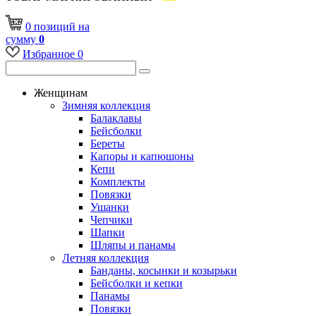
0
позиций
на
сумму
0
Избранное
0
Женщинам
Зимняя коллекция
Балаклавы
Бейсболки
Береты
Капоры и капюшоны
Кепи
Комплекты
Повязки
Ушанки
Чепчики
Шапки
Шляпы и панамы
Летняя коллекция
Банданы, косынки и козырьки
Бейсболки и кепки
Панамы
Повязки