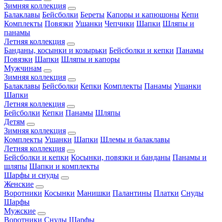
Зимняя коллекция
Балаклавы
Бейсболки
Береты
Капоры и капюшоны
Кепи
Комплекты
Повязки
Ушанки
Чепчики
Шапки
Шляпы и
панамы
Летняя коллекция
Банданы, косынки и козырьки
Бейсболки и кепки
Панамы
Повязки
Шапки
Шляпы и капоры
Мужчинам
Зимняя коллекция
Балаклавы
Бейсболки
Кепки
Комплекты
Панамы
Ушанки
Шапки
Летняя коллекция
Бейсболки
Кепки
Панамы
Шляпы
Детям
Зимняя коллекция
Комплекты
Ушанки
Шапки
Шлемы и балаклавы
Летняя коллекция
Бейсболки и кепки
Косынки, повязки и банданы
Панамы и
шляпы
Шапки и комплекты
Шарфы и снуды
Женские
Воротники
Косынки
Манишки
Палантины
Платки
Снуды
Шарфы
Мужские
Воротники
Снуды
Шарфы