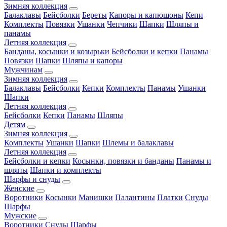
Зимняя коллекция
Балаклавы
Бейсболки
Береты
Капоры и капюшоны
Кепи
Комплекты
Повязки
Ушанки
Чепчики
Шапки
Шляпы и
панамы
Летняя коллекция
Банданы, косынки и козырьки
Бейсболки и кепки
Панамы
Повязки
Шапки
Шляпы и капоры
Мужчинам
Зимняя коллекция
Балаклавы
Бейсболки
Кепки
Комплекты
Панамы
Ушанки
Шапки
Летняя коллекция
Бейсболки
Кепки
Панамы
Шляпы
Детям
Зимняя коллекция
Комплекты
Ушанки
Шапки
Шлемы и балаклавы
Летняя коллекция
Бейсболки и кепки
Косынки, повязки и банданы
Панамы и
шляпы
Шапки и комплекты
Шарфы и снуды
Женские
Воротники
Косынки
Манишки
Палантины
Платки
Снуды
Шарфы
Мужские
Воротники
Снуды
Шарфы