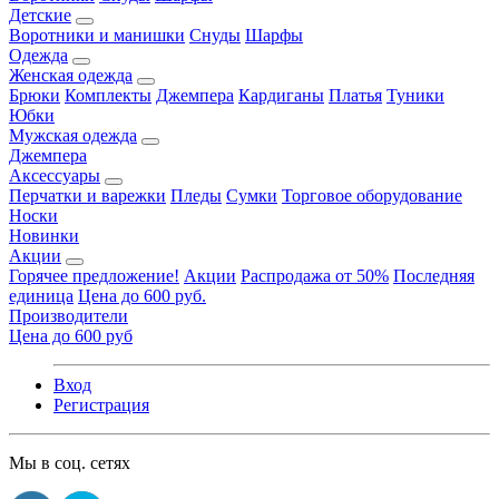
Детские
Воротники и манишки
Снуды
Шарфы
Одежда
Женская одежда
Брюки
Комплекты
Джемпера
Кардиганы
Платья
Туники
Юбки
Мужская одежда
Джемпера
Аксессуары
Перчатки и варежки
Пледы
Сумки
Торговое оборудование
Носки
Новинки
Акции
Горячее предложение!
Акции
Распродажа от 50%
Последняя
единица
Цена до 600 руб.
Производители
Цена до 600 руб
Вход
Регистрация
Мы в соц. сетях