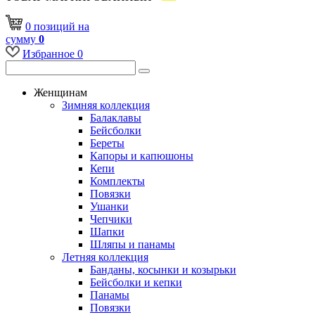
0
позиций
на
сумму
0
Избранное
0
Женщинам
Зимняя коллекция
Балаклавы
Бейсболки
Береты
Капоры и капюшоны
Кепи
Комплекты
Повязки
Ушанки
Чепчики
Шапки
Шляпы и панамы
Летняя коллекция
Банданы, косынки и козырьки
Бейсболки и кепки
Панамы
Повязки