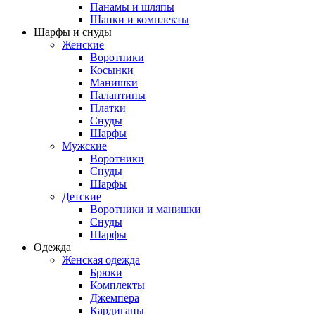
Панамы и шляпы
Шапки и комплекты
Шарфы и снуды
Женские
Воротники
Косынки
Манишки
Палантины
Платки
Снуды
Шарфы
Мужские
Воротники
Снуды
Шарфы
Детские
Воротники и манишки
Снуды
Шарфы
Одежда
Женская одежда
Брюки
Комплекты
Джемпера
Кардиганы