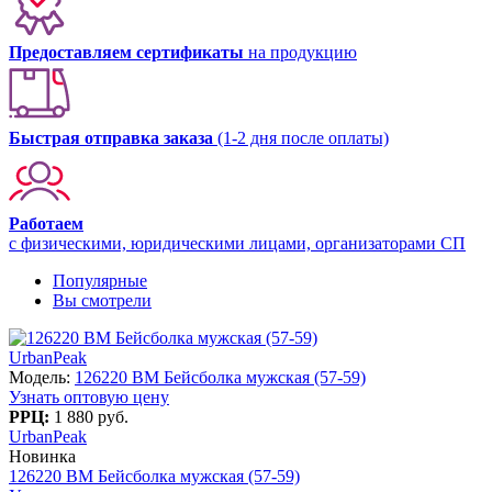
Предоставляем сертификаты
на продукцию
Быстрая отправка заказа
(1-2 дня после оплаты)
Работаем
с физическими, юридическими лицами, организаторами СП
Популярные
Вы смотрели
UrbanPeak
Модель:
126220 BM Бейсболка мужская (57-59)
Узнать оптовую цену
РРЦ:
1 880 руб.
UrbanPeak
Новинка
126220 BM Бейсболка мужская (57-59)