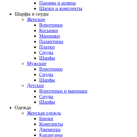
Панамы и шляпы
Шапки и комплекты
Шарфы и снуды
Женские
Воротники
Косынки
Манишки
Палантины
Платки
Снуды
Шарфы
Мужские
Воротники
Снуды
Шарфы
Детские
Воротники и манишки
Снуды
Шарфы
Одежда
Женская одежда
Брюки
Комплекты
Джемпера
Кардиганы