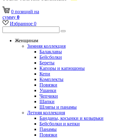
0
позиций
на
сумму
0
Избранное
0
Женщинам
Зимняя коллекция
Балаклавы
Бейсболки
Береты
Капоры и капюшоны
Кепи
Комплекты
Повязки
Ушанки
Чепчики
Шапки
Шляпы и панамы
Летняя коллекция
Банданы, косынки и козырьки
Бейсболки и кепки
Панамы
Повязки