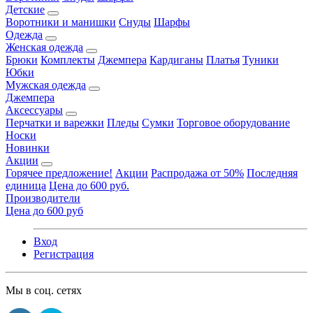
Детские
Воротники и манишки
Снуды
Шарфы
Одежда
Женская одежда
Брюки
Комплекты
Джемпера
Кардиганы
Платья
Туники
Юбки
Мужская одежда
Джемпера
Аксессуары
Перчатки и варежки
Пледы
Сумки
Торговое оборудование
Носки
Новинки
Акции
Горячее предложение!
Акции
Распродажа от 50%
Последняя
единица
Цена до 600 руб.
Производители
Цена до 600 руб
Вход
Регистрация
Мы в соц. сетях