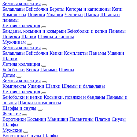
Зимняя коллекция
Балаклавы
Бейсболки
Береты
Капоры и капюшоны
Кепи
Комплекты
Повязки
Ушанки
Чепчики
Шапки
Шляпы и
панамы
Летняя коллекция
Банданы, косынки и козырьки
Бейсболки и кепки
Панамы
Повязки
Шапки
Шляпы и капоры
Мужчинам
Зимняя коллекция
Балаклавы
Бейсболки
Кепки
Комплекты
Панамы
Ушанки
Шапки
Летняя коллекция
Бейсболки
Кепки
Панамы
Шляпы
Детям
Зимняя коллекция
Комплекты
Ушанки
Шапки
Шлемы и балаклавы
Летняя коллекция
Бейсболки и кепки
Косынки, повязки и банданы
Панамы и
шляпы
Шапки и комплекты
Шарфы и снуды
Женские
Воротники
Косынки
Манишки
Палантины
Платки
Снуды
Шарфы
Мужские
Воротники
Снуды
Шарфы