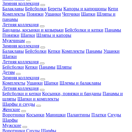
Зимняя коллекция
Балаклавы
Бейсболки
Береты
Капоры и капюшоны
Кепи
Комплекты
Повязки
Ушанки
Чепчики
Шапки
Шляпы и
панамы
Летняя коллекция
Банданы, косынки и козырьки
Бейсболки и кепки
Панамы
Повязки
Шапки
Шляпы и капоры
Мужчинам
Зимняя коллекция
Балаклавы
Бейсболки
Кепки
Комплекты
Панамы
Ушанки
Шапки
Летняя коллекция
Бейсболки
Кепки
Панамы
Шляпы
Детям
Зимняя коллекция
Комплекты
Ушанки
Шапки
Шлемы и балаклавы
Летняя коллекция
Бейсболки и кепки
Косынки, повязки и банданы
Панамы и
шляпы
Шапки и комплекты
Шарфы и снуды
Женские
Воротники
Косынки
Манишки
Палантины
Платки
Снуды
Шарфы
Мужские
Воротники
Снуды
Шарфы