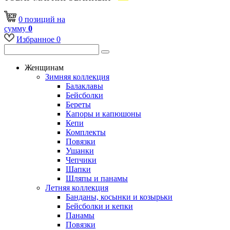
0
позиций
на
сумму
0
Избранное
0
Женщинам
Зимняя коллекция
Балаклавы
Бейсболки
Береты
Капоры и капюшоны
Кепи
Комплекты
Повязки
Ушанки
Чепчики
Шапки
Шляпы и панамы
Летняя коллекция
Банданы, косынки и козырьки
Бейсболки и кепки
Панамы
Повязки