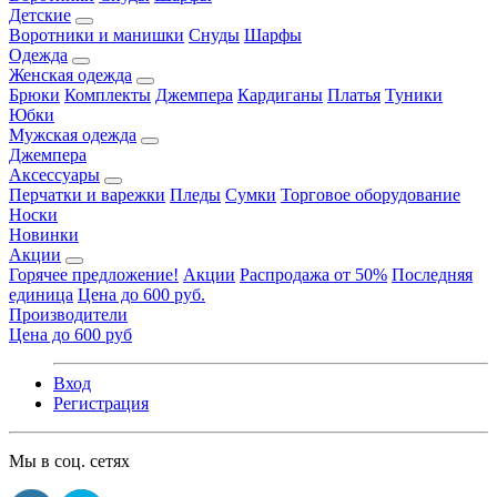
Детские
Воротники и манишки
Снуды
Шарфы
Одежда
Женская одежда
Брюки
Комплекты
Джемпера
Кардиганы
Платья
Туники
Юбки
Мужская одежда
Джемпера
Аксессуары
Перчатки и варежки
Пледы
Сумки
Торговое оборудование
Носки
Новинки
Акции
Горячее предложение!
Акции
Распродажа от 50%
Последняя
единица
Цена до 600 руб.
Производители
Цена до 600 руб
Вход
Регистрация
Мы в соц. сетях