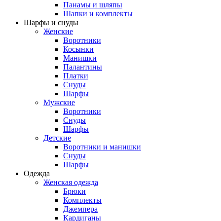
Панамы и шляпы
Шапки и комплекты
Шарфы и снуды
Женские
Воротники
Косынки
Манишки
Палантины
Платки
Снуды
Шарфы
Мужские
Воротники
Снуды
Шарфы
Детские
Воротники и манишки
Снуды
Шарфы
Одежда
Женская одежда
Брюки
Комплекты
Джемпера
Кардиганы