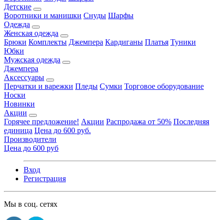
Детские
Воротники и манишки
Снуды
Шарфы
Одежда
Женская одежда
Брюки
Комплекты
Джемпера
Кардиганы
Платья
Туники
Юбки
Мужская одежда
Джемпера
Аксессуары
Перчатки и варежки
Пледы
Сумки
Торговое оборудование
Носки
Новинки
Акции
Горячее предложение!
Акции
Распродажа от 50%
Последняя
единица
Цена до 600 руб.
Производители
Цена до 600 руб
Вход
Регистрация
Мы в соц. сетях