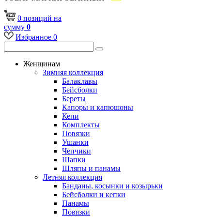
0
позиций
на
сумму
0
Избранное
0
Женщинам
Зимняя коллекция
Балаклавы
Бейсболки
Береты
Капоры и капюшоны
Кепи
Комплекты
Повязки
Ушанки
Чепчики
Шапки
Шляпы и панамы
Летняя коллекция
Банданы, косынки и козырьки
Бейсболки и кепки
Панамы
Повязки