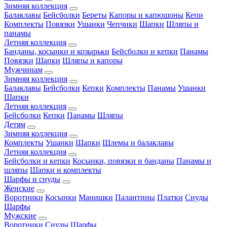
Зимняя коллекция
Балаклавы
Бейсболки
Береты
Капоры и капюшоны
Кепи
Комплекты
Повязки
Ушанки
Чепчики
Шапки
Шляпы и
панамы
Летняя коллекция
Банданы, косынки и козырьки
Бейсболки и кепки
Панамы
Повязки
Шапки
Шляпы и капоры
Мужчинам
Зимняя коллекция
Балаклавы
Бейсболки
Кепки
Комплекты
Панамы
Ушанки
Шапки
Летняя коллекция
Бейсболки
Кепки
Панамы
Шляпы
Детям
Зимняя коллекция
Комплекты
Ушанки
Шапки
Шлемы и балаклавы
Летняя коллекция
Бейсболки и кепки
Косынки, повязки и банданы
Панамы и
шляпы
Шапки и комплекты
Шарфы и снуды
Женские
Воротники
Косынки
Манишки
Палантины
Платки
Снуды
Шарфы
Мужские
Воротники
Снуды
Шарфы