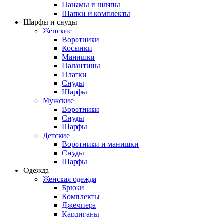
Панамы и шляпы
Шапки и комплекты
Шарфы и снуды
Женские
Воротники
Косынки
Манишки
Палантины
Платки
Снуды
Шарфы
Мужские
Воротники
Снуды
Шарфы
Детские
Воротники и манишки
Снуды
Шарфы
Одежда
Женская одежда
Брюки
Комплекты
Джемпера
Кардиганы