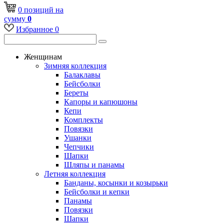
0
позиций
на
сумму
0
Избранное
0
Женщинам
Зимняя коллекция
Балаклавы
Бейсболки
Береты
Капоры и капюшоны
Кепи
Комплекты
Повязки
Ушанки
Чепчики
Шапки
Шляпы и панамы
Летняя коллекция
Банданы, косынки и козырьки
Бейсболки и кепки
Панамы
Повязки
Шапки