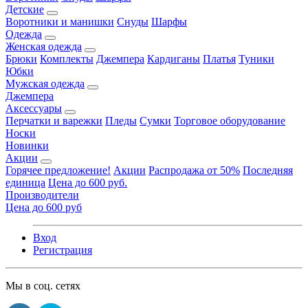
Детские
Воротники и манишки
Снуды
Шарфы
Одежда
Женская одежда
Брюки
Комплекты
Джемпера
Кардиганы
Платья
Туники
Юбки
Мужская одежда
Джемпера
Аксессуары
Перчатки и варежки
Пледы
Сумки
Торговое оборудование
Носки
Новинки
Акции
Горячее предложение!
Акции
Распродажа от 50%
Последняя
единица
Цена до 600 руб.
Производители
Цена до 600 руб
Вход
Регистрация
Мы в соц. сетях