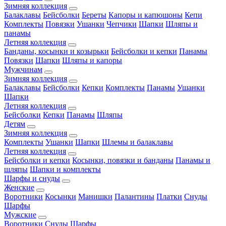
Зимняя коллекция
Балаклавы
Бейсболки
Береты
Капоры и капюшоны
Кепи
Комплекты
Повязки
Ушанки
Чепчики
Шапки
Шляпы и
панамы
Летняя коллекция
Банданы, косынки и козырьки
Бейсболки и кепки
Панамы
Повязки
Шапки
Шляпы и капоры
Мужчинам
Зимняя коллекция
Балаклавы
Бейсболки
Кепки
Комплекты
Панамы
Ушанки
Шапки
Летняя коллекция
Бейсболки
Кепки
Панамы
Шляпы
Детям
Зимняя коллекция
Комплекты
Ушанки
Шапки
Шлемы и балаклавы
Летняя коллекция
Бейсболки и кепки
Косынки, повязки и банданы
Панамы и
шляпы
Шапки и комплекты
Шарфы и снуды
Женские
Воротники
Косынки
Манишки
Палантины
Платки
Снуды
Шарфы
Мужские
Воротники
Снуды
Шарфы