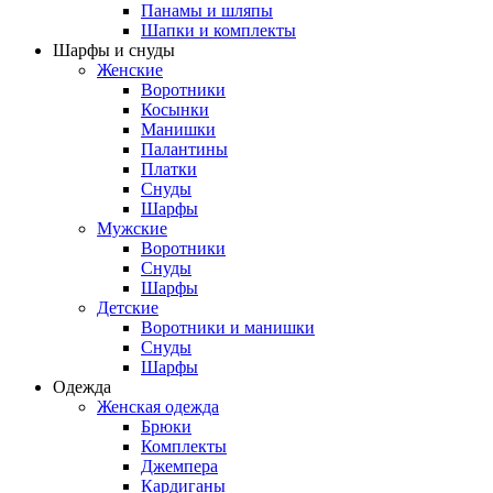
Панамы и шляпы
Шапки и комплекты
Шарфы и снуды
Женские
Воротники
Косынки
Манишки
Палантины
Платки
Снуды
Шарфы
Мужские
Воротники
Снуды
Шарфы
Детские
Воротники и манишки
Снуды
Шарфы
Одежда
Женская одежда
Брюки
Комплекты
Джемпера
Кардиганы