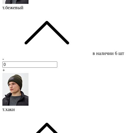
т.бежевый
в наличии
6 шт
-
+
т.хаки