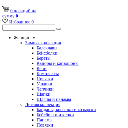
0
позиций
на
сумму
0
Избранное
0
Женщинам
Зимняя коллекция
Балаклавы
Бейсболки
Береты
Капоры и капюшоны
Кепи
Комплекты
Повязки
Ушанки
Чепчики
Шапки
Шляпы и панамы
Летняя коллекция
Банданы, косынки и козырьки
Бейсболки и кепки
Панамы
Повязки