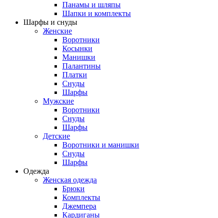
Панамы и шляпы
Шапки и комплекты
Шарфы и снуды
Женские
Воротники
Косынки
Манишки
Палантины
Платки
Снуды
Шарфы
Мужские
Воротники
Снуды
Шарфы
Детские
Воротники и манишки
Снуды
Шарфы
Одежда
Женская одежда
Брюки
Комплекты
Джемпера
Кардиганы