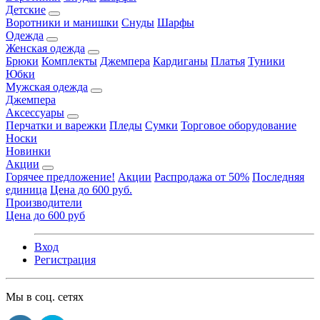
Детские
Воротники и манишки
Снуды
Шарфы
Одежда
Женская одежда
Брюки
Комплекты
Джемпера
Кардиганы
Платья
Туники
Юбки
Мужская одежда
Джемпера
Аксессуары
Перчатки и варежки
Пледы
Сумки
Торговое оборудование
Носки
Новинки
Акции
Горячее предложение!
Акции
Распродажа от 50%
Последняя
единица
Цена до 600 руб.
Производители
Цена до 600 руб
Вход
Регистрация
Мы в соц. сетях