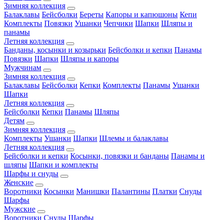
Зимняя коллекция
Балаклавы
Бейсболки
Береты
Капоры и капюшоны
Кепи
Комплекты
Повязки
Ушанки
Чепчики
Шапки
Шляпы и
панамы
Летняя коллекция
Банданы, косынки и козырьки
Бейсболки и кепки
Панамы
Повязки
Шапки
Шляпы и капоры
Мужчинам
Зимняя коллекция
Балаклавы
Бейсболки
Кепки
Комплекты
Панамы
Ушанки
Шапки
Летняя коллекция
Бейсболки
Кепки
Панамы
Шляпы
Детям
Зимняя коллекция
Комплекты
Ушанки
Шапки
Шлемы и балаклавы
Летняя коллекция
Бейсболки и кепки
Косынки, повязки и банданы
Панамы и
шляпы
Шапки и комплекты
Шарфы и снуды
Женские
Воротники
Косынки
Манишки
Палантины
Платки
Снуды
Шарфы
Мужские
Воротники
Снуды
Шарфы