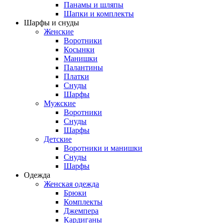
Панамы и шляпы
Шапки и комплекты
Шарфы и снуды
Женские
Воротники
Косынки
Манишки
Палантины
Платки
Снуды
Шарфы
Мужские
Воротники
Снуды
Шарфы
Детские
Воротники и манишки
Снуды
Шарфы
Одежда
Женская одежда
Брюки
Комплекты
Джемпера
Кардиганы