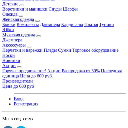
Детские
Воротники и манишки
Снуды
Шарфы
Одежда
Женская одежда
Брюки
Комплекты
Джемпера
Кардиганы
Платья
Туники
Юбки
Мужская одежда
Джемпера
Аксессуары
Перчатки и варежки
Пледы
Сумки
Торговое оборудование
Носки
Новинки
Акции
Горячее предложение!
Акции
Распродажа от 50%
Последняя
единица
Цена до 600 руб.
Производители
Цена до 600 руб
Вход
Регистрация
Мы в соц. сетях