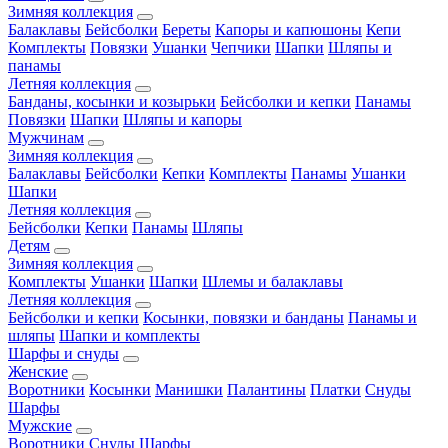
Зимняя коллекция
Балаклавы
Бейсболки
Береты
Капоры и капюшоны
Кепи
Комплекты
Повязки
Ушанки
Чепчики
Шапки
Шляпы и
панамы
Летняя коллекция
Банданы, косынки и козырьки
Бейсболки и кепки
Панамы
Повязки
Шапки
Шляпы и капоры
Мужчинам
Зимняя коллекция
Балаклавы
Бейсболки
Кепки
Комплекты
Панамы
Ушанки
Шапки
Летняя коллекция
Бейсболки
Кепки
Панамы
Шляпы
Детям
Зимняя коллекция
Комплекты
Ушанки
Шапки
Шлемы и балаклавы
Летняя коллекция
Бейсболки и кепки
Косынки, повязки и банданы
Панамы и
шляпы
Шапки и комплекты
Шарфы и снуды
Женские
Воротники
Косынки
Манишки
Палантины
Платки
Снуды
Шарфы
Мужские
Воротники
Снуды
Шарфы