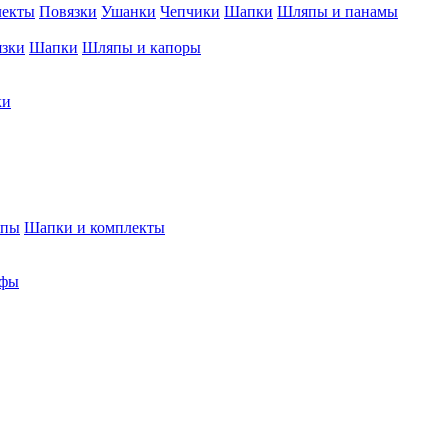
лекты
Повязки
Ушанки
Чепчики
Шапки
Шляпы и панамы
язки
Шапки
Шляпы и капоры
ки
япы
Шапки и комплекты
фы