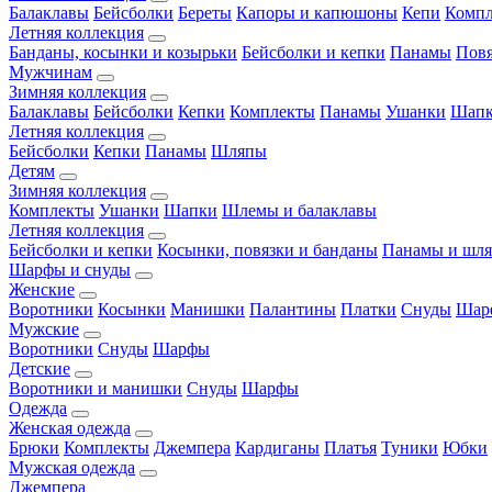
Балаклавы
Бейсболки
Береты
Капоры и капюшоны
Кепи
Комп
Летняя коллекция
Банданы, косынки и козырьки
Бейсболки и кепки
Панамы
Пов
Мужчинам
Зимняя коллекция
Балаклавы
Бейсболки
Кепки
Комплекты
Панамы
Ушанки
Шап
Летняя коллекция
Бейсболки
Кепки
Панамы
Шляпы
Детям
Зимняя коллекция
Комплекты
Ушанки
Шапки
Шлемы и балаклавы
Летняя коллекция
Бейсболки и кепки
Косынки, повязки и банданы
Панамы и шл
Шарфы и снуды
Женские
Воротники
Косынки
Манишки
Палантины
Платки
Снуды
Шар
Мужские
Воротники
Снуды
Шарфы
Детские
Воротники и манишки
Снуды
Шарфы
Одежда
Женская одежда
Брюки
Комплекты
Джемпера
Кардиганы
Платья
Туники
Юбки
Мужская одежда
Джемпера