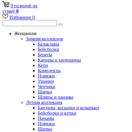
0
позиций
на
сумму
0
Избранное
0
Женщинам
Зимняя коллекция
Балаклавы
Бейсболки
Береты
Капоры и капюшоны
Кепи
Комплекты
Повязки
Ушанки
Чепчики
Шапки
Шляпы и панамы
Летняя коллекция
Банданы, косынки и козырьки
Бейсболки и кепки
Панамы
Повязки
Шапки