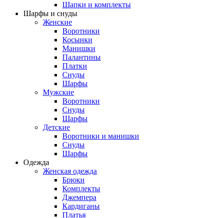
Шапки и комплекты
Шарфы и снуды
Женские
Воротники
Косынки
Манишки
Палантины
Платки
Снуды
Шарфы
Мужские
Воротники
Снуды
Шарфы
Детские
Воротники и манишки
Снуды
Шарфы
Одежда
Женская одежда
Брюки
Комплекты
Джемпера
Кардиганы
Платья