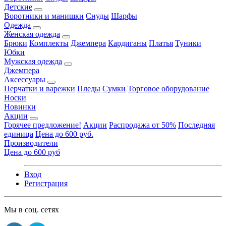
Детские
Воротники и манишки
Снуды
Шарфы
Одежда
Женская одежда
Брюки
Комплекты
Джемпера
Кардиганы
Платья
Туники
Юбки
Мужская одежда
Джемпера
Аксессуары
Перчатки и варежки
Пледы
Сумки
Торговое оборудование
Носки
Новинки
Акции
Горячее предложение!
Акции
Распродажа от 50%
Последняя
единица
Цена до 600 руб.
Производители
Цена до 600 руб
Вход
Регистрация
Мы в соц. сетях