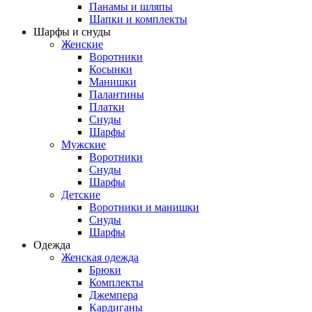
Панамы и шляпы
Шапки и комплекты
Шарфы и снуды
Женские
Воротники
Косынки
Манишки
Палантины
Платки
Снуды
Шарфы
Мужские
Воротники
Снуды
Шарфы
Детские
Воротники и манишки
Снуды
Шарфы
Одежда
Женская одежда
Брюки
Комплекты
Джемпера
Кардиганы