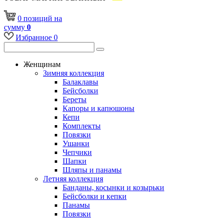
0
позиций
на
сумму
0
Избранное
0
Женщинам
Зимняя коллекция
Балаклавы
Бейсболки
Береты
Капоры и капюшоны
Кепи
Комплекты
Повязки
Ушанки
Чепчики
Шапки
Шляпы и панамы
Летняя коллекция
Банданы, косынки и козырьки
Бейсболки и кепки
Панамы
Повязки