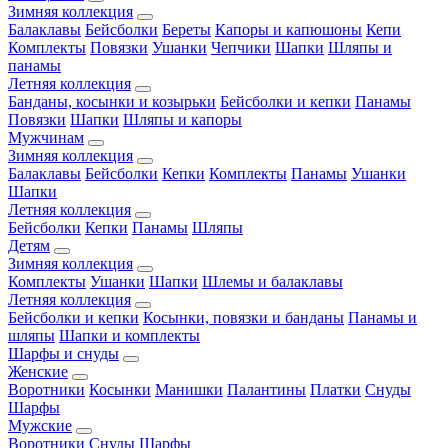
Зимняя коллекция
Балаклавы
Бейсболки
Береты
Капоры и капюшоны
Кепи
Комплекты
Повязки
Ушанки
Чепчики
Шапки
Шляпы и
панамы
Летняя коллекция
Банданы, косынки и козырьки
Бейсболки и кепки
Панамы
Повязки
Шапки
Шляпы и капоры
Мужчинам
Зимняя коллекция
Балаклавы
Бейсболки
Кепки
Комплекты
Панамы
Ушанки
Шапки
Летняя коллекция
Бейсболки
Кепки
Панамы
Шляпы
Детям
Зимняя коллекция
Комплекты
Ушанки
Шапки
Шлемы и балаклавы
Летняя коллекция
Бейсболки и кепки
Косынки, повязки и банданы
Панамы и
шляпы
Шапки и комплекты
Шарфы и снуды
Женские
Воротники
Косынки
Манишки
Палантины
Платки
Снуды
Шарфы
Мужские
Воротники
Снуды
Шарфы