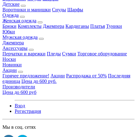
Детские
Воротники и манишки
Снуды
Шарфы
Одежда
Женская одежда
Брюки
Комплекты
Джемпера
Кардиганы
Платья
Туники
Юбки
Мужская одежда
Джемпера
Аксессуары
Перчатки и варежки
Пледы
Сумки
Торговое оборудование
Носки
Новинки
Акции
Горячее предложение!
Акции
Распродажа от 50%
Последняя
единица
Цена до 600 руб.
Производители
Цена до 600 руб
Вход
Регистрация
Мы в соц. сетях