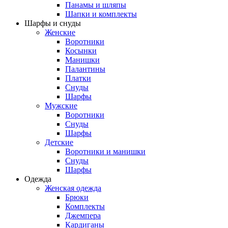
Панамы и шляпы
Шапки и комплекты
Шарфы и снуды
Женские
Воротники
Косынки
Манишки
Палантины
Платки
Снуды
Шарфы
Мужские
Воротники
Снуды
Шарфы
Детские
Воротники и манишки
Снуды
Шарфы
Одежда
Женская одежда
Брюки
Комплекты
Джемпера
Кардиганы