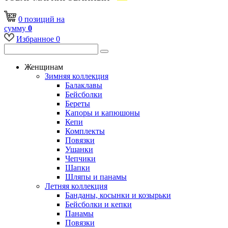
0
позиций
на
сумму
0
Избранное
0
Женщинам
Зимняя коллекция
Балаклавы
Бейсболки
Береты
Капоры и капюшоны
Кепи
Комплекты
Повязки
Ушанки
Чепчики
Шапки
Шляпы и панамы
Летняя коллекция
Банданы, косынки и козырьки
Бейсболки и кепки
Панамы
Повязки