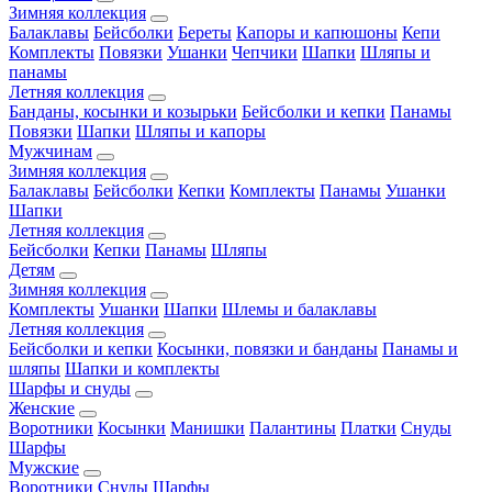
Зимняя коллекция
Балаклавы
Бейсболки
Береты
Капоры и капюшоны
Кепи
Комплекты
Повязки
Ушанки
Чепчики
Шапки
Шляпы и
панамы
Летняя коллекция
Банданы, косынки и козырьки
Бейсболки и кепки
Панамы
Повязки
Шапки
Шляпы и капоры
Мужчинам
Зимняя коллекция
Балаклавы
Бейсболки
Кепки
Комплекты
Панамы
Ушанки
Шапки
Летняя коллекция
Бейсболки
Кепки
Панамы
Шляпы
Детям
Зимняя коллекция
Комплекты
Ушанки
Шапки
Шлемы и балаклавы
Летняя коллекция
Бейсболки и кепки
Косынки, повязки и банданы
Панамы и
шляпы
Шапки и комплекты
Шарфы и снуды
Женские
Воротники
Косынки
Манишки
Палантины
Платки
Снуды
Шарфы
Мужские
Воротники
Снуды
Шарфы