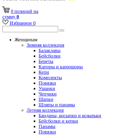
0
позиций
на
сумму
0
Избранное
0
Женщинам
Зимняя коллекция
Балаклавы
Бейсболки
Береты
Капоры и капюшоны
Кепи
Комплекты
Повязки
Ушанки
Чепчики
Шапки
Шляпы и панамы
Летняя коллекция
Банданы, косынки и козырьки
Бейсболки и кепки
Панамы
Повязки