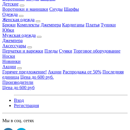
Детские
Воротники и манишки
Снуды
Шарфы
Одежда
Женская одежда
Брюки
Комплекты
Джемпера
Кардиганы
Платья
Туники
Юбки
Мужская одежда
Джемпера
Аксессуары
Перчатки и варежки
Пледы
Сумки
Торговое оборудование
Носки
Новинки
Акции
Горячее предложение!
Акции
Распродажа от 50%
Последняя
единица
Цена до 600 руб.
Производители
Цена до 600 руб
Вход
Регистрация
Мы в соц. сетях