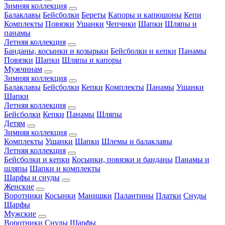
Зимняя коллекция
Балаклавы
Бейсболки
Береты
Капоры и капюшоны
Кепи
Комплекты
Повязки
Ушанки
Чепчики
Шапки
Шляпы и
панамы
Летняя коллекция
Банданы, косынки и козырьки
Бейсболки и кепки
Панамы
Повязки
Шапки
Шляпы и капоры
Мужчинам
Зимняя коллекция
Балаклавы
Бейсболки
Кепки
Комплекты
Панамы
Ушанки
Шапки
Летняя коллекция
Бейсболки
Кепки
Панамы
Шляпы
Детям
Зимняя коллекция
Комплекты
Ушанки
Шапки
Шлемы и балаклавы
Летняя коллекция
Бейсболки и кепки
Косынки, повязки и банданы
Панамы и
шляпы
Шапки и комплекты
Шарфы и снуды
Женские
Воротники
Косынки
Манишки
Палантины
Платки
Снуды
Шарфы
Мужские
Воротники
Снуды
Шарфы