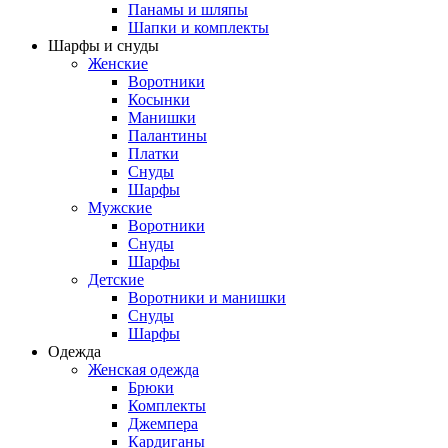
Панамы и шляпы
Шапки и комплекты
Шарфы и снуды
Женские
Воротники
Косынки
Манишки
Палантины
Платки
Снуды
Шарфы
Мужские
Воротники
Снуды
Шарфы
Детские
Воротники и манишки
Снуды
Шарфы
Одежда
Женская одежда
Брюки
Комплекты
Джемпера
Кардиганы