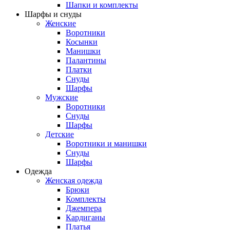
Шапки и комплекты
Шарфы и снуды
Женские
Воротники
Косынки
Манишки
Палантины
Платки
Снуды
Шарфы
Мужские
Воротники
Снуды
Шарфы
Детские
Воротники и манишки
Снуды
Шарфы
Одежда
Женская одежда
Брюки
Комплекты
Джемпера
Кардиганы
Платья