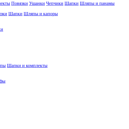
лекты
Повязки
Ушанки
Чепчики
Шапки
Шляпы и панамы
язки
Шапки
Шляпы и капоры
ки
япы
Шапки и комплекты
фы