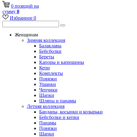
0
позиций
на
сумму
0
Избранное
0
Женщинам
Зимняя коллекция
Балаклавы
Бейсболки
Береты
Капоры и капюшоны
Кепи
Комплекты
Повязки
Ушанки
Чепчики
Шапки
Шляпы и панамы
Летняя коллекция
Банданы, косынки и козырьки
Бейсболки и кепки
Панамы
Повязки
Шапки