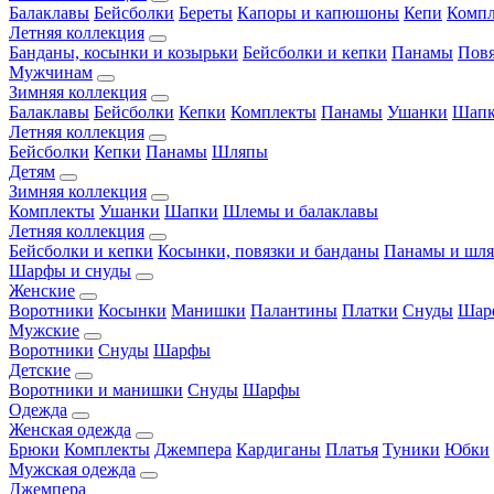
Балаклавы
Бейсболки
Береты
Капоры и капюшоны
Кепи
Комп
Летняя коллекция
Банданы, косынки и козырьки
Бейсболки и кепки
Панамы
Пов
Мужчинам
Зимняя коллекция
Балаклавы
Бейсболки
Кепки
Комплекты
Панамы
Ушанки
Шап
Летняя коллекция
Бейсболки
Кепки
Панамы
Шляпы
Детям
Зимняя коллекция
Комплекты
Ушанки
Шапки
Шлемы и балаклавы
Летняя коллекция
Бейсболки и кепки
Косынки, повязки и банданы
Панамы и шл
Шарфы и снуды
Женские
Воротники
Косынки
Манишки
Палантины
Платки
Снуды
Шар
Мужские
Воротники
Снуды
Шарфы
Детские
Воротники и манишки
Снуды
Шарфы
Одежда
Женская одежда
Брюки
Комплекты
Джемпера
Кардиганы
Платья
Туники
Юбки
Мужская одежда
Джемпера