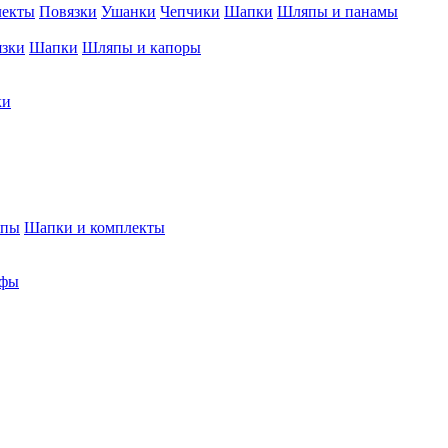
лекты
Повязки
Ушанки
Чепчики
Шапки
Шляпы и панамы
язки
Шапки
Шляпы и капоры
ки
япы
Шапки и комплекты
фы