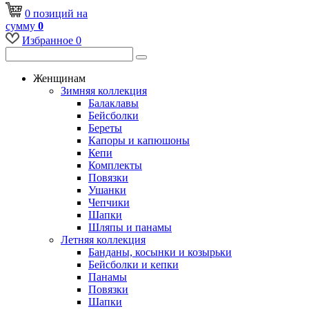
0
позиций
на
сумму
0
Избранное
0
Женщинам
Зимняя коллекция
Балаклавы
Бейсболки
Береты
Капоры и капюшоны
Кепи
Комплекты
Повязки
Ушанки
Чепчики
Шапки
Шляпы и панамы
Летняя коллекция
Банданы, косынки и козырьки
Бейсболки и кепки
Панамы
Повязки
Шапки