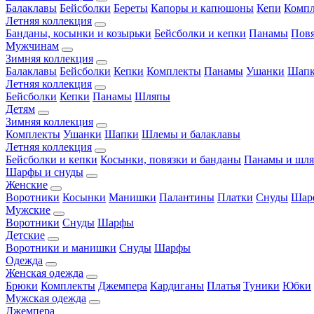
Балаклавы
Бейсболки
Береты
Капоры и капюшоны
Кепи
Комп
Летняя коллекция
Банданы, косынки и козырьки
Бейсболки и кепки
Панамы
Пов
Мужчинам
Зимняя коллекция
Балаклавы
Бейсболки
Кепки
Комплекты
Панамы
Ушанки
Шап
Летняя коллекция
Бейсболки
Кепки
Панамы
Шляпы
Детям
Зимняя коллекция
Комплекты
Ушанки
Шапки
Шлемы и балаклавы
Летняя коллекция
Бейсболки и кепки
Косынки, повязки и банданы
Панамы и шл
Шарфы и снуды
Женские
Воротники
Косынки
Манишки
Палантины
Платки
Снуды
Шар
Мужские
Воротники
Снуды
Шарфы
Детские
Воротники и манишки
Снуды
Шарфы
Одежда
Женская одежда
Брюки
Комплекты
Джемпера
Кардиганы
Платья
Туники
Юбки
Мужская одежда
Джемпера