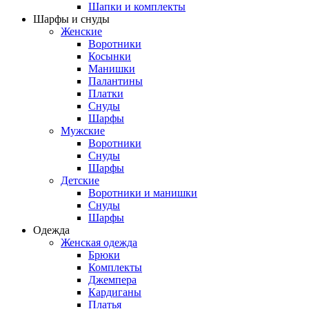
Шапки и комплекты
Шарфы и снуды
Женские
Воротники
Косынки
Манишки
Палантины
Платки
Снуды
Шарфы
Мужские
Воротники
Снуды
Шарфы
Детские
Воротники и манишки
Снуды
Шарфы
Одежда
Женская одежда
Брюки
Комплекты
Джемпера
Кардиганы
Платья