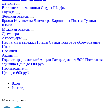
Детские
Воротники и манишки
Снуды
Шарфы
Одежда
Женская одежда
Брюки
Комплекты
Джемпера
Кардиганы
Платья
Туники
Юбки
Мужская одежда
Джемпера
Аксессуары
Перчатки и варежки
Пледы
Сумки
Торговое оборудование
Носки
Новинки
Акции
Горячее предложение!
Акции
Распродажа от 50%
Последняя
единица
Цена до 600 руб.
Производители
Цена до 600 руб
Вход
Регистрация
Мы в соц. сетях