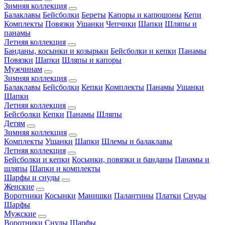
Зимняя коллекция
Балаклавы
Бейсболки
Береты
Капоры и капюшоны
Кепи
Комплекты
Повязки
Ушанки
Чепчики
Шапки
Шляпы и
панамы
Летняя коллекция
Банданы, косынки и козырьки
Бейсболки и кепки
Панамы
Повязки
Шапки
Шляпы и капоры
Мужчинам
Зимняя коллекция
Балаклавы
Бейсболки
Кепки
Комплекты
Панамы
Ушанки
Шапки
Летняя коллекция
Бейсболки
Кепки
Панамы
Шляпы
Детям
Зимняя коллекция
Комплекты
Ушанки
Шапки
Шлемы и балаклавы
Летняя коллекция
Бейсболки и кепки
Косынки, повязки и банданы
Панамы и
шляпы
Шапки и комплекты
Шарфы и снуды
Женские
Воротники
Косынки
Манишки
Палантины
Платки
Снуды
Шарфы
Мужские
Воротники
Снуды
Шарфы