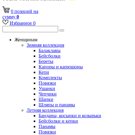
0
позиций
на
сумму
0
Избранное
0
Женщинам
Зимняя коллекция
Балаклавы
Бейсболки
Береты
Капоры и капюшоны
Кепи
Комплекты
Повязки
Ушанки
Чепчики
Шапки
Шляпы и панамы
Летняя коллекция
Банданы, косынки и козырьки
Бейсболки и кепки
Панамы
Повязки