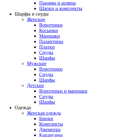
Панамы и шляпы
Шапки и комплекты
Шарфы и снуды
Женские
Воротники
Косынки
Манишки
Палантины
Платки
Снуды
Шарфы
Мужские
Воротники
Снуды
Шарфы
Детские
Воротники и манишки
Снуды
Шарфы
Одежда
Женская одежда
Брюки
Комплекты
Джемпера
Кардиганы