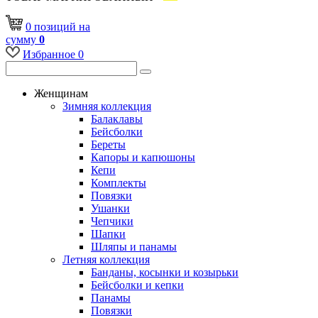
0
позиций
на
сумму
0
Избранное
0
Женщинам
Зимняя коллекция
Балаклавы
Бейсболки
Береты
Капоры и капюшоны
Кепи
Комплекты
Повязки
Ушанки
Чепчики
Шапки
Шляпы и панамы
Летняя коллекция
Банданы, косынки и козырьки
Бейсболки и кепки
Панамы
Повязки