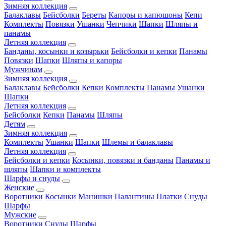
Зимняя коллекция
Балаклавы
Бейсболки
Береты
Капоры и капюшоны
Кепи
Комплекты
Повязки
Ушанки
Чепчики
Шапки
Шляпы и
панамы
Летняя коллекция
Банданы, косынки и козырьки
Бейсболки и кепки
Панамы
Повязки
Шапки
Шляпы и капоры
Мужчинам
Зимняя коллекция
Балаклавы
Бейсболки
Кепки
Комплекты
Панамы
Ушанки
Шапки
Летняя коллекция
Бейсболки
Кепки
Панамы
Шляпы
Детям
Зимняя коллекция
Комплекты
Ушанки
Шапки
Шлемы и балаклавы
Летняя коллекция
Бейсболки и кепки
Косынки, повязки и банданы
Панамы и
шляпы
Шапки и комплекты
Шарфы и снуды
Женские
Воротники
Косынки
Манишки
Палантины
Платки
Снуды
Шарфы
Мужские
Воротники
Снуды
Шарфы