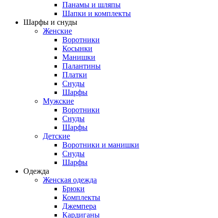
Панамы и шляпы
Шапки и комплекты
Шарфы и снуды
Женские
Воротники
Косынки
Манишки
Палантины
Платки
Снуды
Шарфы
Мужские
Воротники
Снуды
Шарфы
Детские
Воротники и манишки
Снуды
Шарфы
Одежда
Женская одежда
Брюки
Комплекты
Джемпера
Кардиганы