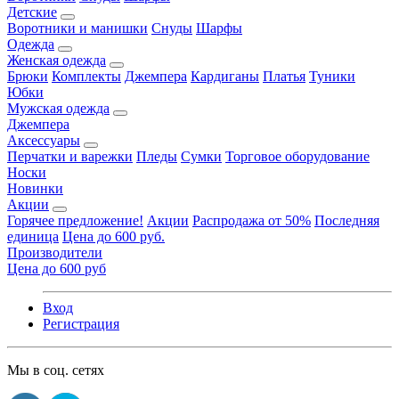
Детские
Воротники и манишки
Снуды
Шарфы
Одежда
Женская одежда
Брюки
Комплекты
Джемпера
Кардиганы
Платья
Туники
Юбки
Мужская одежда
Джемпера
Аксессуары
Перчатки и варежки
Пледы
Сумки
Торговое оборудование
Носки
Новинки
Акции
Горячее предложение!
Акции
Распродажа от 50%
Последняя
единица
Цена до 600 руб.
Производители
Цена до 600 руб
Вход
Регистрация
Мы в соц. сетях