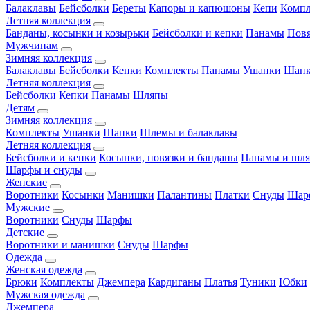
Балаклавы
Бейсболки
Береты
Капоры и капюшоны
Кепи
Комп
Летняя коллекция
Банданы, косынки и козырьки
Бейсболки и кепки
Панамы
Пов
Мужчинам
Зимняя коллекция
Балаклавы
Бейсболки
Кепки
Комплекты
Панамы
Ушанки
Шап
Летняя коллекция
Бейсболки
Кепки
Панамы
Шляпы
Детям
Зимняя коллекция
Комплекты
Ушанки
Шапки
Шлемы и балаклавы
Летняя коллекция
Бейсболки и кепки
Косынки, повязки и банданы
Панамы и шл
Шарфы и снуды
Женские
Воротники
Косынки
Манишки
Палантины
Платки
Снуды
Шар
Мужские
Воротники
Снуды
Шарфы
Детские
Воротники и манишки
Снуды
Шарфы
Одежда
Женская одежда
Брюки
Комплекты
Джемпера
Кардиганы
Платья
Туники
Юбки
Мужская одежда
Джемпера