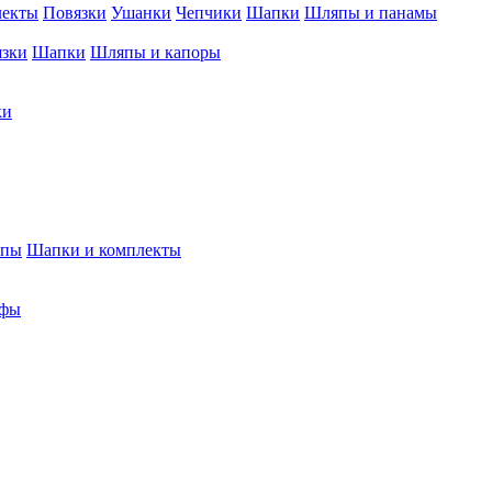
лекты
Повязки
Ушанки
Чепчики
Шапки
Шляпы и панамы
язки
Шапки
Шляпы и капоры
ки
япы
Шапки и комплекты
фы