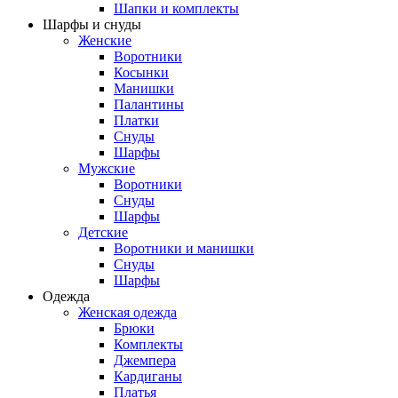
Шапки и комплекты
Шарфы и снуды
Женские
Воротники
Косынки
Манишки
Палантины
Платки
Снуды
Шарфы
Мужские
Воротники
Снуды
Шарфы
Детские
Воротники и манишки
Снуды
Шарфы
Одежда
Женская одежда
Брюки
Комплекты
Джемпера
Кардиганы
Платья