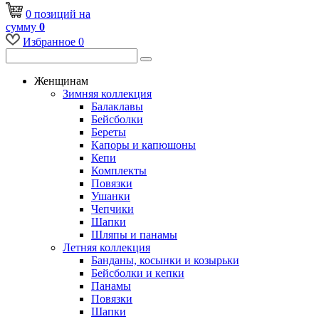
0
позиций
на
сумму
0
Избранное
0
Женщинам
Зимняя коллекция
Балаклавы
Бейсболки
Береты
Капоры и капюшоны
Кепи
Комплекты
Повязки
Ушанки
Чепчики
Шапки
Шляпы и панамы
Летняя коллекция
Банданы, косынки и козырьки
Бейсболки и кепки
Панамы
Повязки
Шапки