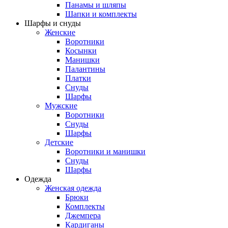
Панамы и шляпы
Шапки и комплекты
Шарфы и снуды
Женские
Воротники
Косынки
Манишки
Палантины
Платки
Снуды
Шарфы
Мужские
Воротники
Снуды
Шарфы
Детские
Воротники и манишки
Снуды
Шарфы
Одежда
Женская одежда
Брюки
Комплекты
Джемпера
Кардиганы