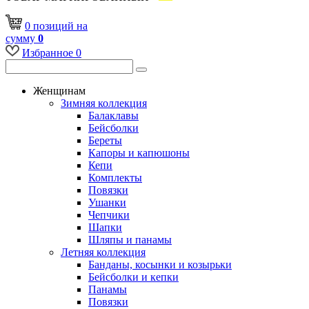
0
позиций
на
сумму
0
Избранное
0
Женщинам
Зимняя коллекция
Балаклавы
Бейсболки
Береты
Капоры и капюшоны
Кепи
Комплекты
Повязки
Ушанки
Чепчики
Шапки
Шляпы и панамы
Летняя коллекция
Банданы, косынки и козырьки
Бейсболки и кепки
Панамы
Повязки