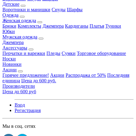
Детские
Воротники и манишки
Снуды
Шарфы
Одежда
Женская одежда
Брюки
Комплекты
Джемпера
Кардиганы
Платья
Туники
Юбки
Мужская одежда
Джемпера
Аксессуары
Перчатки и варежки
Пледы
Сумки
Торговое оборудование
Носки
Новинки
Акции
Горячее предложение!
Акции
Распродажа от 50%
Последняя
единица
Цена до 600 руб.
Производители
Цена до 600 руб
Вход
Регистрация
Мы в соц. сетях