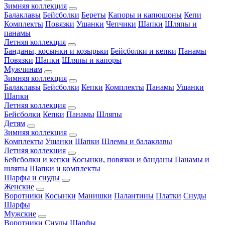
Зимняя коллекция
Балаклавы
Бейсболки
Береты
Капоры и капюшоны
Кепи
Комплекты
Повязки
Ушанки
Чепчики
Шапки
Шляпы и
панамы
Летняя коллекция
Банданы, косынки и козырьки
Бейсболки и кепки
Панамы
Повязки
Шапки
Шляпы и капоры
Мужчинам
Зимняя коллекция
Балаклавы
Бейсболки
Кепки
Комплекты
Панамы
Ушанки
Шапки
Летняя коллекция
Бейсболки
Кепки
Панамы
Шляпы
Детям
Зимняя коллекция
Комплекты
Ушанки
Шапки
Шлемы и балаклавы
Летняя коллекция
Бейсболки и кепки
Косынки, повязки и банданы
Панамы и
шляпы
Шапки и комплекты
Шарфы и снуды
Женские
Воротники
Косынки
Манишки
Палантины
Платки
Снуды
Шарфы
Мужские
Воротники
Снуды
Шарфы