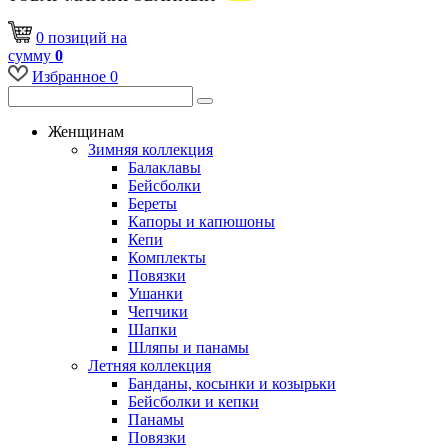
0
позиций
на
сумму
0
Избранное
0
Женщинам
Зимняя коллекция
Балаклавы
Бейсболки
Береты
Капоры и капюшоны
Кепи
Комплекты
Повязки
Ушанки
Чепчики
Шапки
Шляпы и панамы
Летняя коллекция
Банданы, косынки и козырьки
Бейсболки и кепки
Панамы
Повязки