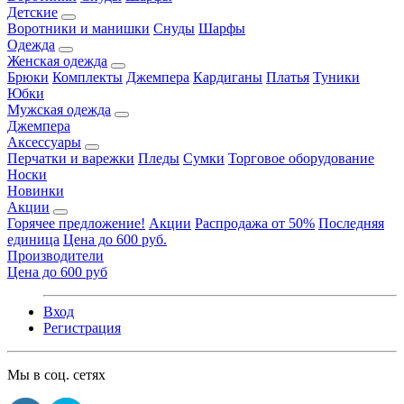
Детские
Воротники и манишки
Снуды
Шарфы
Одежда
Женская одежда
Брюки
Комплекты
Джемпера
Кардиганы
Платья
Туники
Юбки
Мужская одежда
Джемпера
Аксессуары
Перчатки и варежки
Пледы
Сумки
Торговое оборудование
Носки
Новинки
Акции
Горячее предложение!
Акции
Распродажа от 50%
Последняя
единица
Цена до 600 руб.
Производители
Цена до 600 руб
Вход
Регистрация
Мы в соц. сетях