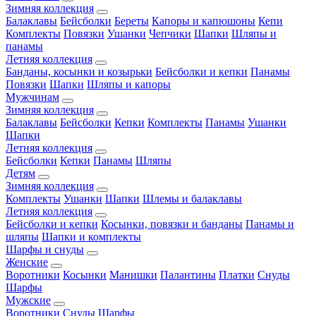
Зимняя коллекция
Балаклавы
Бейсболки
Береты
Капоры и капюшоны
Кепи
Комплекты
Повязки
Ушанки
Чепчики
Шапки
Шляпы и
панамы
Летняя коллекция
Банданы, косынки и козырьки
Бейсболки и кепки
Панамы
Повязки
Шапки
Шляпы и капоры
Мужчинам
Зимняя коллекция
Балаклавы
Бейсболки
Кепки
Комплекты
Панамы
Ушанки
Шапки
Летняя коллекция
Бейсболки
Кепки
Панамы
Шляпы
Детям
Зимняя коллекция
Комплекты
Ушанки
Шапки
Шлемы и балаклавы
Летняя коллекция
Бейсболки и кепки
Косынки, повязки и банданы
Панамы и
шляпы
Шапки и комплекты
Шарфы и снуды
Женские
Воротники
Косынки
Манишки
Палантины
Платки
Снуды
Шарфы
Мужские
Воротники
Снуды
Шарфы