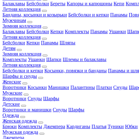
Балаклавы
Бейсболки
Береты
Капоры и капюшоны
Кепи
Комп
Летняя коллекция
Банданы, косынки и козырьки
Бейсболки и кепки
Панамы
Пов
Мужчинам
Зимняя коллекция
Балаклавы
Бейсболки
Кепки
Комплекты
Панамы
Ушанки
Шап
Летняя коллекция
Бейсболки
Кепки
Панамы
Шляпы
Детям
Зимняя коллекция
Комплекты
Ушанки
Шапки
Шлемы и балаклавы
Летняя коллекция
Бейсболки и кепки
Косынки, повязки и банданы
Панамы и шл
Шарфы и снуды
Женские
Воротники
Косынки
Манишки
Палантины
Платки
Снуды
Шар
Мужские
Воротники
Снуды
Шарфы
Детские
Воротники и манишки
Снуды
Шарфы
Одежда
Женская одежда
Брюки
Комплекты
Джемпера
Кардиганы
Платья
Туники
Юбки
Мужская одежда
Джемпера