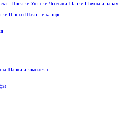
лекты
Повязки
Ушанки
Чепчики
Шапки
Шляпы и панамы
язки
Шапки
Шляпы и капоры
ки
япы
Шапки и комплекты
фы