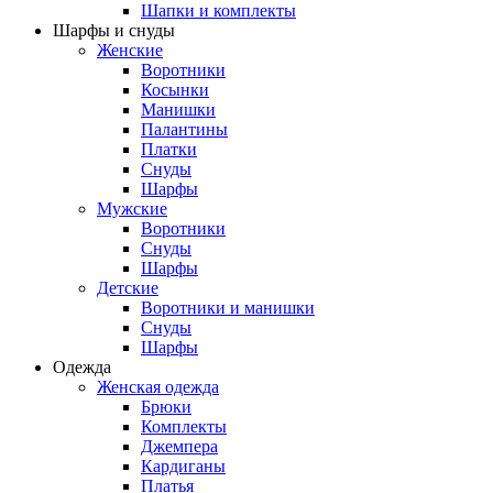
Шапки и комплекты
Шарфы и снуды
Женские
Воротники
Косынки
Манишки
Палантины
Платки
Снуды
Шарфы
Мужские
Воротники
Снуды
Шарфы
Детские
Воротники и манишки
Снуды
Шарфы
Одежда
Женская одежда
Брюки
Комплекты
Джемпера
Кардиганы
Платья