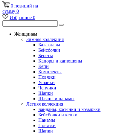
0
позиций
на
сумму
0
Избранное
0
Женщинам
Зимняя коллекция
Балаклавы
Бейсболки
Береты
Капоры и капюшоны
Кепи
Комплекты
Повязки
Ушанки
Чепчики
Шапки
Шляпы и панамы
Летняя коллекция
Банданы, косынки и козырьки
Бейсболки и кепки
Панамы
Повязки
Шапки