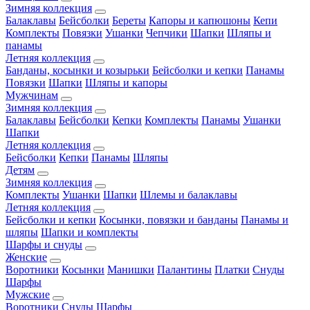
Зимняя коллекция
Балаклавы
Бейсболки
Береты
Капоры и капюшоны
Кепи
Комплекты
Повязки
Ушанки
Чепчики
Шапки
Шляпы и
панамы
Летняя коллекция
Банданы, косынки и козырьки
Бейсболки и кепки
Панамы
Повязки
Шапки
Шляпы и капоры
Мужчинам
Зимняя коллекция
Балаклавы
Бейсболки
Кепки
Комплекты
Панамы
Ушанки
Шапки
Летняя коллекция
Бейсболки
Кепки
Панамы
Шляпы
Детям
Зимняя коллекция
Комплекты
Ушанки
Шапки
Шлемы и балаклавы
Летняя коллекция
Бейсболки и кепки
Косынки, повязки и банданы
Панамы и
шляпы
Шапки и комплекты
Шарфы и снуды
Женские
Воротники
Косынки
Манишки
Палантины
Платки
Снуды
Шарфы
Мужские
Воротники
Снуды
Шарфы