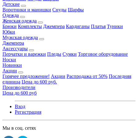
Детские
Воротники и манишки
Снуды
Шарфы
Одежда
Женская одежда
Брюки
Комплекты
Джемпера
Кардиганы
Платья
Туники
Юбки
Мужская одежда
Джемпера
Аксессуары
Перчатки и варежки
Пледы
Сумки
Торговое оборудование
Носки
Новинки
Акции
Горячее предложение!
Акции
Распродажа от 50%
Последняя
единица
Цена до 600 руб.
Производители
Цена до 600 руб
Вход
Регистрация
Мы в соц. сетях