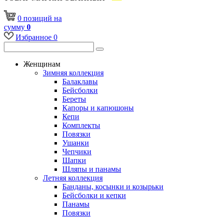
0
позиций
на
сумму
0
Избранное
0
Женщинам
Зимняя коллекция
Балаклавы
Бейсболки
Береты
Капоры и капюшоны
Кепи
Комплекты
Повязки
Ушанки
Чепчики
Шапки
Шляпы и панамы
Летняя коллекция
Банданы, косынки и козырьки
Бейсболки и кепки
Панамы
Повязки