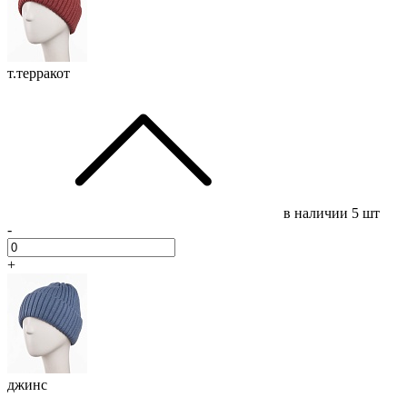
т.терракот
в наличии
5 шт
-
+
джинс