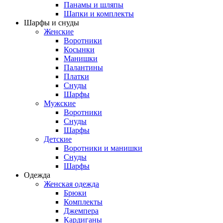
Панамы и шляпы
Шапки и комплекты
Шарфы и снуды
Женские
Воротники
Косынки
Манишки
Палантины
Платки
Снуды
Шарфы
Мужские
Воротники
Снуды
Шарфы
Детские
Воротники и манишки
Снуды
Шарфы
Одежда
Женская одежда
Брюки
Комплекты
Джемпера
Кардиганы