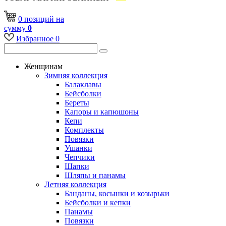
0
позиций
на
сумму
0
Избранное
0
Женщинам
Зимняя коллекция
Балаклавы
Бейсболки
Береты
Капоры и капюшоны
Кепи
Комплекты
Повязки
Ушанки
Чепчики
Шапки
Шляпы и панамы
Летняя коллекция
Банданы, косынки и козырьки
Бейсболки и кепки
Панамы
Повязки