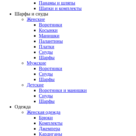
Панамы и шляпы
Шапки и комплекты
Шарфы и снуды
Женские
Воротники
Косынки
Манишки
Палантины
Платки
Снуды
Шарфы
Мужские
Воротники
Снуды
Шарфы
Детские
Воротники и манишки
Снуды
Шарфы
Одежда
Женская одежда
Брюки
Комплекты
Джемпера
Кардиганы