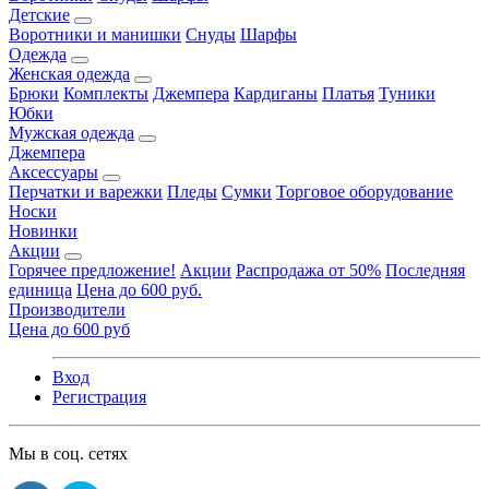
Детские
Воротники и манишки
Снуды
Шарфы
Одежда
Женская одежда
Брюки
Комплекты
Джемпера
Кардиганы
Платья
Туники
Юбки
Мужская одежда
Джемпера
Аксессуары
Перчатки и варежки
Пледы
Сумки
Торговое оборудование
Носки
Новинки
Акции
Горячее предложение!
Акции
Распродажа от 50%
Последняя
единица
Цена до 600 руб.
Производители
Цена до 600 руб
Вход
Регистрация
Мы в соц. сетях