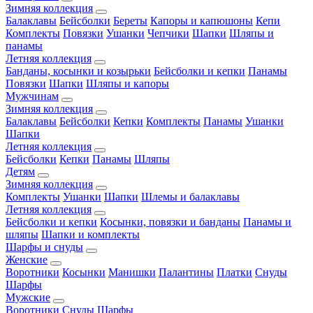
Зимняя коллекция
Балаклавы
Бейсболки
Береты
Капоры и капюшоны
Кепи
Комплекты
Повязки
Ушанки
Чепчики
Шапки
Шляпы и
панамы
Летняя коллекция
Банданы, косынки и козырьки
Бейсболки и кепки
Панамы
Повязки
Шапки
Шляпы и капоры
Мужчинам
Зимняя коллекция
Балаклавы
Бейсболки
Кепки
Комплекты
Панамы
Ушанки
Шапки
Летняя коллекция
Бейсболки
Кепки
Панамы
Шляпы
Детям
Зимняя коллекция
Комплекты
Ушанки
Шапки
Шлемы и балаклавы
Летняя коллекция
Бейсболки и кепки
Косынки, повязки и банданы
Панамы и
шляпы
Шапки и комплекты
Шарфы и снуды
Женские
Воротники
Косынки
Манишки
Палантины
Платки
Снуды
Шарфы
Мужские
Воротники
Снуды
Шарфы