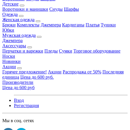
Детские
Воротники и манишки
Снуды
Шарфы
Одежда
Женская одежда
Брюки
Комплекты
Джемпера
Кардиганы
Платья
Туники
Юбки
Мужская одежда
Джемпера
Аксессуары
Перчатки и варежки
Пледы
Сумки
Торговое оборудование
Носки
Новинки
Акции
Горячее предложение!
Акции
Распродажа от 50%
Последняя
единица
Цена до 600 руб.
Производители
Цена до 600 руб
Вход
Регистрация
Мы в соц. сетях