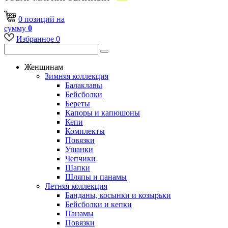
0
позиций
на
сумму
0
Избранное
0
Женщинам
Зимняя коллекция
Балаклавы
Бейсболки
Береты
Капоры и капюшоны
Кепи
Комплекты
Повязки
Ушанки
Чепчики
Шапки
Шляпы и панамы
Летняя коллекция
Банданы, косынки и козырьки
Бейсболки и кепки
Панамы
Повязки