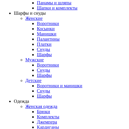
Панамы и шляпы
Шапки и комплекты
Шарфы и снуды
Женские
Воротники
Косынки
Манишки
Палантины
Платки
Снуды
Шарфы
Мужские
Воротники
Снуды
Шарфы
Детские
Воротники и манишки
Снуды
Шарфы
Одежда
Женская одежда
Брюки
Комплекты
Джемпера
Кардиганы