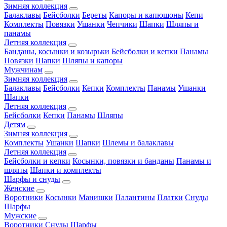
Зимняя коллекция
Балаклавы
Бейсболки
Береты
Капоры и капюшоны
Кепи
Комплекты
Повязки
Ушанки
Чепчики
Шапки
Шляпы и
панамы
Летняя коллекция
Банданы, косынки и козырьки
Бейсболки и кепки
Панамы
Повязки
Шапки
Шляпы и капоры
Мужчинам
Зимняя коллекция
Балаклавы
Бейсболки
Кепки
Комплекты
Панамы
Ушанки
Шапки
Летняя коллекция
Бейсболки
Кепки
Панамы
Шляпы
Детям
Зимняя коллекция
Комплекты
Ушанки
Шапки
Шлемы и балаклавы
Летняя коллекция
Бейсболки и кепки
Косынки, повязки и банданы
Панамы и
шляпы
Шапки и комплекты
Шарфы и снуды
Женские
Воротники
Косынки
Манишки
Палантины
Платки
Снуды
Шарфы
Мужские
Воротники
Снуды
Шарфы