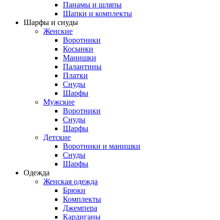
Панамы и шляпы
Шапки и комплекты
Шарфы и снуды
Женские
Воротники
Косынки
Манишки
Палантины
Платки
Снуды
Шарфы
Мужские
Воротники
Снуды
Шарфы
Детские
Воротники и манишки
Снуды
Шарфы
Одежда
Женская одежда
Брюки
Комплекты
Джемпера
Кардиганы