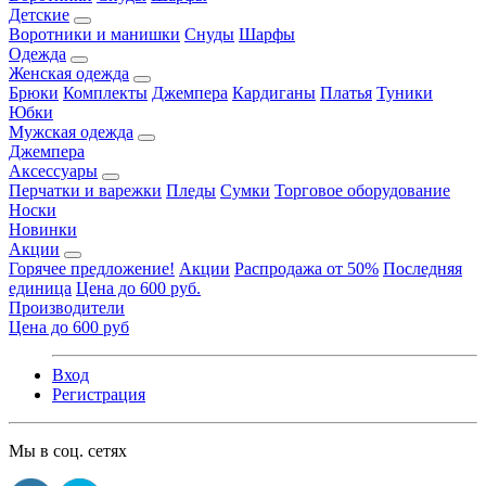
Детские
Воротники и манишки
Снуды
Шарфы
Одежда
Женская одежда
Брюки
Комплекты
Джемпера
Кардиганы
Платья
Туники
Юбки
Мужская одежда
Джемпера
Аксессуары
Перчатки и варежки
Пледы
Сумки
Торговое оборудование
Носки
Новинки
Акции
Горячее предложение!
Акции
Распродажа от 50%
Последняя
единица
Цена до 600 руб.
Производители
Цена до 600 руб
Вход
Регистрация
Мы в соц. сетях