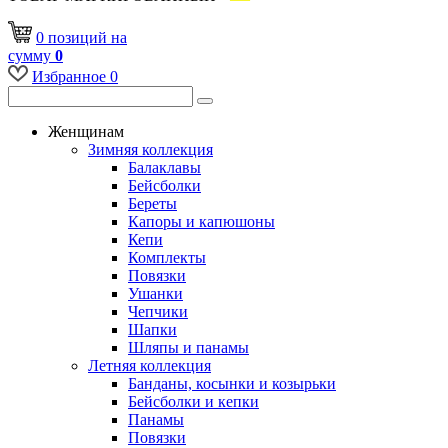
0
позиций
на
сумму
0
Избранное
0
Женщинам
Зимняя коллекция
Балаклавы
Бейсболки
Береты
Капоры и капюшоны
Кепи
Комплекты
Повязки
Ушанки
Чепчики
Шапки
Шляпы и панамы
Летняя коллекция
Банданы, косынки и козырьки
Бейсболки и кепки
Панамы
Повязки