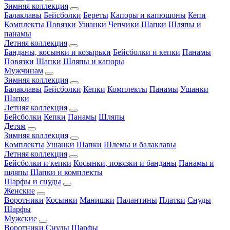
Зимняя коллекция
Балаклавы
Бейсболки
Береты
Капоры и капюшоны
Кепи
Комплекты
Повязки
Ушанки
Чепчики
Шапки
Шляпы и
панамы
Летняя коллекция
Банданы, косынки и козырьки
Бейсболки и кепки
Панамы
Повязки
Шапки
Шляпы и капоры
Мужчинам
Зимняя коллекция
Балаклавы
Бейсболки
Кепки
Комплекты
Панамы
Ушанки
Шапки
Летняя коллекция
Бейсболки
Кепки
Панамы
Шляпы
Детям
Зимняя коллекция
Комплекты
Ушанки
Шапки
Шлемы и балаклавы
Летняя коллекция
Бейсболки и кепки
Косынки, повязки и банданы
Панамы и
шляпы
Шапки и комплекты
Шарфы и снуды
Женские
Воротники
Косынки
Манишки
Палантины
Платки
Снуды
Шарфы
Мужские
Воротники
Снуды
Шарфы