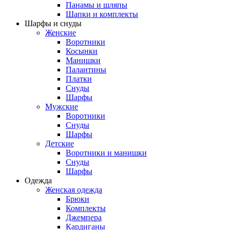
Панамы и шляпы
Шапки и комплекты
Шарфы и снуды
Женские
Воротники
Косынки
Манишки
Палантины
Платки
Снуды
Шарфы
Мужские
Воротники
Снуды
Шарфы
Детские
Воротники и манишки
Снуды
Шарфы
Одежда
Женская одежда
Брюки
Комплекты
Джемпера
Кардиганы