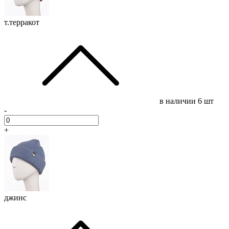
т.терракот
в наличии
6 шт
-
+
джинс