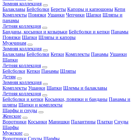
Зимняя коллекция
Балаклавы
Бейсболки
Береты
Капоры и капюшоны
Кепи
Комплекты
Повязки
Ушанки
Чепчики
Шапки
Шляпы и
панамы
Летняя коллекция
Банданы, косынки и козырьки
Бейсболки и кепки
Панамы
Повязки
Шапки
Шляпы и капоры
Мужчинам
Зимняя коллекция
Балаклавы
Бейсболки
Кепки
Комплекты
Панамы
Ушанки
Шапки
Летняя коллекция
Бейсболки
Кепки
Панамы
Шляпы
Детям
Зимняя коллекция
Комплекты
Ушанки
Шапки
Шлемы и балаклавы
Летняя коллекция
Бейсболки и кепки
Косынки, повязки и банданы
Панамы и
шляпы
Шапки и комплекты
Шарфы и снуды
Женские
Воротники
Косынки
Манишки
Палантины
Платки
Снуды
Шарфы
Мужские
Воротники
Снуды
Шарфы