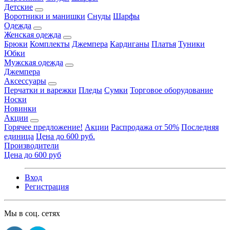
Детские
Воротники и манишки
Снуды
Шарфы
Одежда
Женская одежда
Брюки
Комплекты
Джемпера
Кардиганы
Платья
Туники
Юбки
Мужская одежда
Джемпера
Аксессуары
Перчатки и варежки
Пледы
Сумки
Торговое оборудование
Носки
Новинки
Акции
Горячее предложение!
Акции
Распродажа от 50%
Последняя
единица
Цена до 600 руб.
Производители
Цена до 600 руб
Вход
Регистрация
Мы в соц. сетях