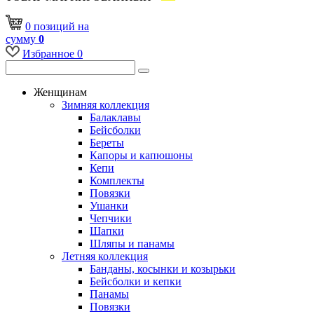
0
позиций
на
сумму
0
Избранное
0
Женщинам
Зимняя коллекция
Балаклавы
Бейсболки
Береты
Капоры и капюшоны
Кепи
Комплекты
Повязки
Ушанки
Чепчики
Шапки
Шляпы и панамы
Летняя коллекция
Банданы, косынки и козырьки
Бейсболки и кепки
Панамы
Повязки