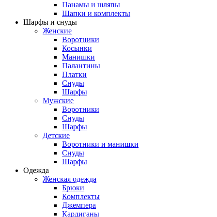
Панамы и шляпы
Шапки и комплекты
Шарфы и снуды
Женские
Воротники
Косынки
Манишки
Палантины
Платки
Снуды
Шарфы
Мужские
Воротники
Снуды
Шарфы
Детские
Воротники и манишки
Снуды
Шарфы
Одежда
Женская одежда
Брюки
Комплекты
Джемпера
Кардиганы