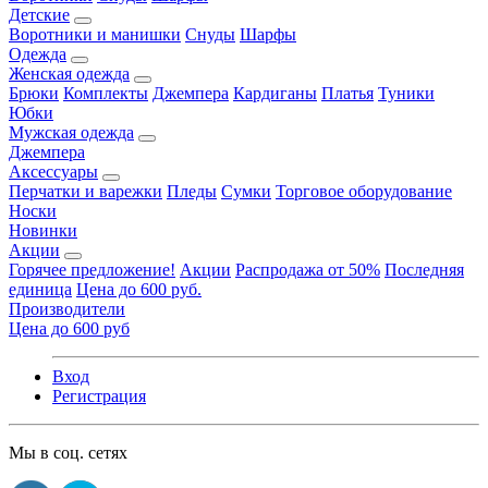
Детские
Воротники и манишки
Снуды
Шарфы
Одежда
Женская одежда
Брюки
Комплекты
Джемпера
Кардиганы
Платья
Туники
Юбки
Мужская одежда
Джемпера
Аксессуары
Перчатки и варежки
Пледы
Сумки
Торговое оборудование
Носки
Новинки
Акции
Горячее предложение!
Акции
Распродажа от 50%
Последняя
единица
Цена до 600 руб.
Производители
Цена до 600 руб
Вход
Регистрация
Мы в соц. сетях