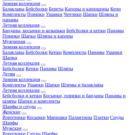
Зимняя коллекция
Балаклавы
Бейсболки
Береты
Капоры и капюшоны
Кепи
Комплекты
Повязки
Ушанки
Чепчики
Шапки
Шляпы и
панамы
Летняя коллекция
Банданы, косынки и козырьки
Бейсболки и кепки
Панамы
Повязки
Шапки
Шляпы и капоры
Мужчинам
Зимняя коллекция
Балаклавы
Бейсболки
Кепки
Комплекты
Панамы
Ушанки
Шапки
Летняя коллекция
Бейсболки
Кепки
Панамы
Шляпы
Детям
Зимняя коллекция
Комплекты
Ушанки
Шапки
Шлемы и балаклавы
Летняя коллекция
Бейсболки и кепки
Косынки, повязки и банданы
Панамы и
шляпы
Шапки и комплекты
Шарфы и снуды
Женские
Воротники
Косынки
Манишки
Палантины
Платки
Снуды
Шарфы
Мужские
Воротники
Снуды
Шарфы