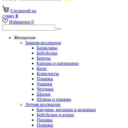
0
позиций
на
сумму
0
Избранное
0
Женщинам
Зимняя коллекция
Балаклавы
Бейсболки
Береты
Капоры и капюшоны
Кепи
Комплекты
Повязки
Ушанки
Чепчики
Шапки
Шляпы и панамы
Летняя коллекция
Банданы, косынки и козырьки
Бейсболки и кепки
Панамы
Повязки