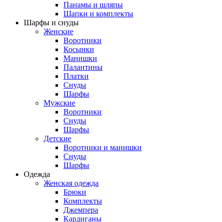
Панамы и шляпы
Шапки и комплекты
Шарфы и снуды
Женские
Воротники
Косынки
Манишки
Палантины
Платки
Снуды
Шарфы
Мужские
Воротники
Снуды
Шарфы
Детские
Воротники и манишки
Снуды
Шарфы
Одежда
Женская одежда
Брюки
Комплекты
Джемпера
Кардиганы