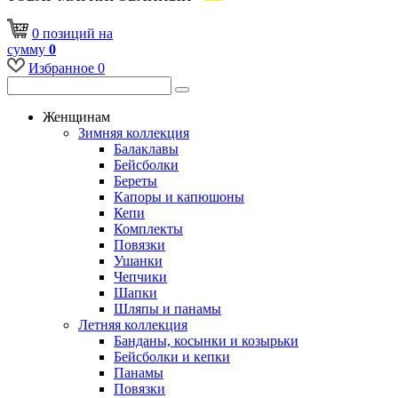
0
позиций
на
сумму
0
Избранное
0
Женщинам
Зимняя коллекция
Балаклавы
Бейсболки
Береты
Капоры и капюшоны
Кепи
Комплекты
Повязки
Ушанки
Чепчики
Шапки
Шляпы и панамы
Летняя коллекция
Банданы, косынки и козырьки
Бейсболки и кепки
Панамы
Повязки