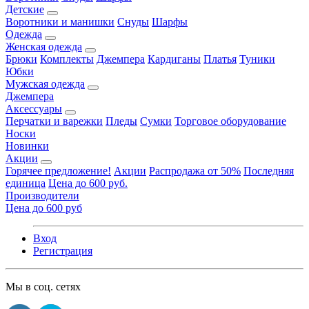
Детские
Воротники и манишки
Снуды
Шарфы
Одежда
Женская одежда
Брюки
Комплекты
Джемпера
Кардиганы
Платья
Туники
Юбки
Мужская одежда
Джемпера
Аксессуары
Перчатки и варежки
Пледы
Сумки
Торговое оборудование
Носки
Новинки
Акции
Горячее предложение!
Акции
Распродажа от 50%
Последняя
единица
Цена до 600 руб.
Производители
Цена до 600 руб
Вход
Регистрация
Мы в соц. сетях