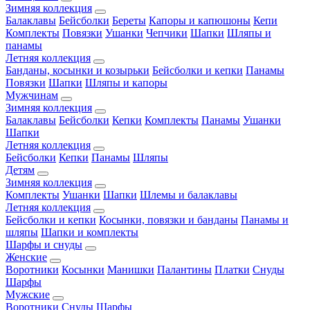
Зимняя коллекция
Балаклавы
Бейсболки
Береты
Капоры и капюшоны
Кепи
Комплекты
Повязки
Ушанки
Чепчики
Шапки
Шляпы и
панамы
Летняя коллекция
Банданы, косынки и козырьки
Бейсболки и кепки
Панамы
Повязки
Шапки
Шляпы и капоры
Мужчинам
Зимняя коллекция
Балаклавы
Бейсболки
Кепки
Комплекты
Панамы
Ушанки
Шапки
Летняя коллекция
Бейсболки
Кепки
Панамы
Шляпы
Детям
Зимняя коллекция
Комплекты
Ушанки
Шапки
Шлемы и балаклавы
Летняя коллекция
Бейсболки и кепки
Косынки, повязки и банданы
Панамы и
шляпы
Шапки и комплекты
Шарфы и снуды
Женские
Воротники
Косынки
Манишки
Палантины
Платки
Снуды
Шарфы
Мужские
Воротники
Снуды
Шарфы