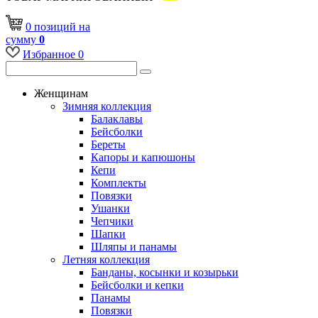
0
позиций
на
сумму
0
Избранное
0
Женщинам
Зимняя коллекция
Балаклавы
Бейсболки
Береты
Капоры и капюшоны
Кепи
Комплекты
Повязки
Ушанки
Чепчики
Шапки
Шляпы и панамы
Летняя коллекция
Банданы, косынки и козырьки
Бейсболки и кепки
Панамы
Повязки