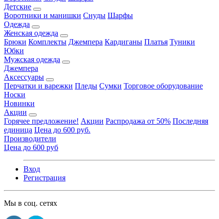
Детские
Воротники и манишки
Снуды
Шарфы
Одежда
Женская одежда
Брюки
Комплекты
Джемпера
Кардиганы
Платья
Туники
Юбки
Мужская одежда
Джемпера
Аксессуары
Перчатки и варежки
Пледы
Сумки
Торговое оборудование
Носки
Новинки
Акции
Горячее предложение!
Акции
Распродажа от 50%
Последняя
единица
Цена до 600 руб.
Производители
Цена до 600 руб
Вход
Регистрация
Мы в соц. сетях