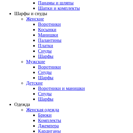
Панамы и шляпы
Шапки и комплекты
Шарфы и снуды
Женские
Воротники
Косынки
Манишки
Палантины
Платки
Снуды
Шарфы
Мужские
Воротники
Снуды
Шарфы
Детские
Воротники и манишки
Снуды
Шарфы
Одежда
Женская одежда
Брюки
Комплекты
Джемпера
Кардиганы