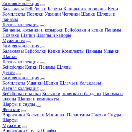
Зимняя коллекция
Балаклавы
Бейсболки
Береты
Капоры и капюшоны
Кепи
Комплекты
Повязки
Ушанки
Чепчики
Шапки
Шляпы и
панамы
Летняя коллекция
Банданы, косынки и козырьки
Бейсболки и кепки
Панамы
Повязки
Шапки
Шляпы и капоры
Мужчинам
Зимняя коллекция
Балаклавы
Бейсболки
Кепки
Комплекты
Панамы
Ушанки
Шапки
Летняя коллекция
Бейсболки
Кепки
Панамы
Шляпы
Детям
Зимняя коллекция
Комплекты
Ушанки
Шапки
Шлемы и балаклавы
Летняя коллекция
Бейсболки и кепки
Косынки, повязки и банданы
Панамы и
шляпы
Шапки и комплекты
Шарфы и снуды
Женские
Воротники
Косынки
Манишки
Палантины
Платки
Снуды
Шарфы
Мужские
Воротники
Снуды
Шарфы