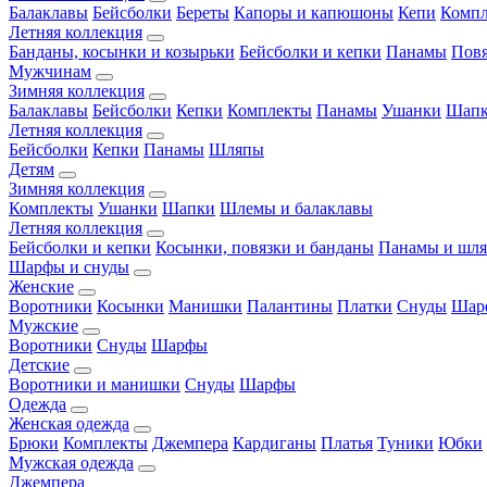
Балаклавы
Бейсболки
Береты
Капоры и капюшоны
Кепи
Комп
Летняя коллекция
Банданы, косынки и козырьки
Бейсболки и кепки
Панамы
Пов
Мужчинам
Зимняя коллекция
Балаклавы
Бейсболки
Кепки
Комплекты
Панамы
Ушанки
Шап
Летняя коллекция
Бейсболки
Кепки
Панамы
Шляпы
Детям
Зимняя коллекция
Комплекты
Ушанки
Шапки
Шлемы и балаклавы
Летняя коллекция
Бейсболки и кепки
Косынки, повязки и банданы
Панамы и шл
Шарфы и снуды
Женские
Воротники
Косынки
Манишки
Палантины
Платки
Снуды
Шар
Мужские
Воротники
Снуды
Шарфы
Детские
Воротники и манишки
Снуды
Шарфы
Одежда
Женская одежда
Брюки
Комплекты
Джемпера
Кардиганы
Платья
Туники
Юбки
Мужская одежда
Джемпера