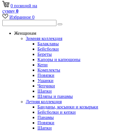
0
позиций
на
сумму
0
Избранное
0
Женщинам
Зимняя коллекция
Балаклавы
Бейсболки
Береты
Капоры и капюшоны
Кепи
Комплекты
Повязки
Ушанки
Чепчики
Шапки
Шляпы и панамы
Летняя коллекция
Банданы, косынки и козырьки
Бейсболки и кепки
Панамы
Повязки
Шапки