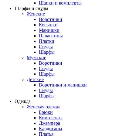
Шапки и комплекты
Шарфы и снуды
Женские
Воротники
Косынки
Манишки
Палантины
Платки
Снуды
Шарфы
Мужские
Воротники
Снуды
Шарфы
Детские
Воротники и манишки
Снуды
Шарфы
Одежда
Женская одежда
Брюки
Комплекты
Джемпера
Кардиганы
Платья