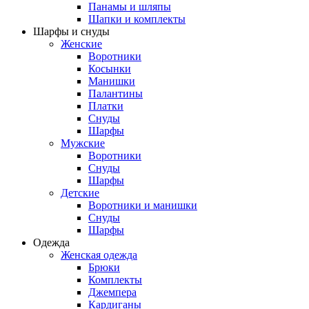
Панамы и шляпы
Шапки и комплекты
Шарфы и снуды
Женские
Воротники
Косынки
Манишки
Палантины
Платки
Снуды
Шарфы
Мужские
Воротники
Снуды
Шарфы
Детские
Воротники и манишки
Снуды
Шарфы
Одежда
Женская одежда
Брюки
Комплекты
Джемпера
Кардиганы