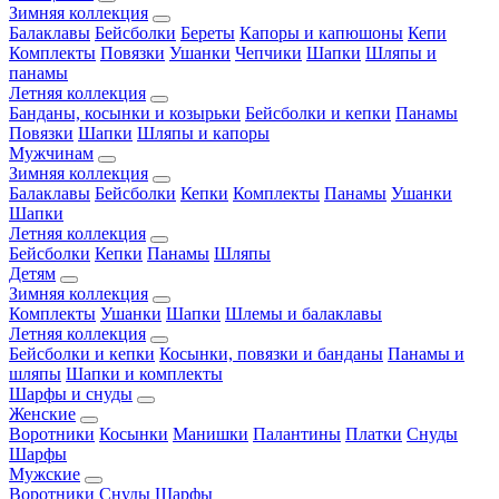
Зимняя коллекция
Балаклавы
Бейсболки
Береты
Капоры и капюшоны
Кепи
Комплекты
Повязки
Ушанки
Чепчики
Шапки
Шляпы и
панамы
Летняя коллекция
Банданы, косынки и козырьки
Бейсболки и кепки
Панамы
Повязки
Шапки
Шляпы и капоры
Мужчинам
Зимняя коллекция
Балаклавы
Бейсболки
Кепки
Комплекты
Панамы
Ушанки
Шапки
Летняя коллекция
Бейсболки
Кепки
Панамы
Шляпы
Детям
Зимняя коллекция
Комплекты
Ушанки
Шапки
Шлемы и балаклавы
Летняя коллекция
Бейсболки и кепки
Косынки, повязки и банданы
Панамы и
шляпы
Шапки и комплекты
Шарфы и снуды
Женские
Воротники
Косынки
Манишки
Палантины
Платки
Снуды
Шарфы
Мужские
Воротники
Снуды
Шарфы