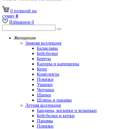
0
позиций
на
сумму
0
Избранное
0
Женщинам
Зимняя коллекция
Балаклавы
Бейсболки
Береты
Капоры и капюшоны
Кепи
Комплекты
Повязки
Ушанки
Чепчики
Шапки
Шляпы и панамы
Летняя коллекция
Банданы, косынки и козырьки
Бейсболки и кепки
Панамы
Повязки