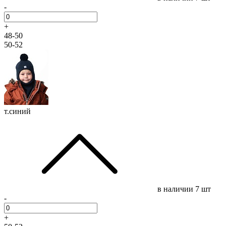
-
+
48-50
50-52
т.синий
в наличии
7 шт
-
+