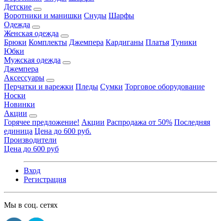
Детские
Воротники и манишки
Снуды
Шарфы
Одежда
Женская одежда
Брюки
Комплекты
Джемпера
Кардиганы
Платья
Туники
Юбки
Мужская одежда
Джемпера
Аксессуары
Перчатки и варежки
Пледы
Сумки
Торговое оборудование
Носки
Новинки
Акции
Горячее предложение!
Акции
Распродажа от 50%
Последняя
единица
Цена до 600 руб.
Производители
Цена до 600 руб
Вход
Регистрация
Мы в соц. сетях