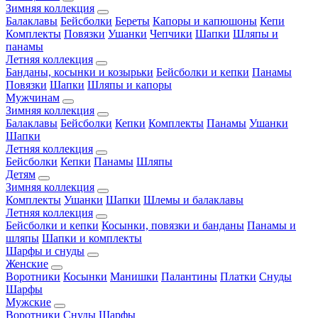
Зимняя коллекция
Балаклавы
Бейсболки
Береты
Капоры и капюшоны
Кепи
Комплекты
Повязки
Ушанки
Чепчики
Шапки
Шляпы и
панамы
Летняя коллекция
Банданы, косынки и козырьки
Бейсболки и кепки
Панамы
Повязки
Шапки
Шляпы и капоры
Мужчинам
Зимняя коллекция
Балаклавы
Бейсболки
Кепки
Комплекты
Панамы
Ушанки
Шапки
Летняя коллекция
Бейсболки
Кепки
Панамы
Шляпы
Детям
Зимняя коллекция
Комплекты
Ушанки
Шапки
Шлемы и балаклавы
Летняя коллекция
Бейсболки и кепки
Косынки, повязки и банданы
Панамы и
шляпы
Шапки и комплекты
Шарфы и снуды
Женские
Воротники
Косынки
Манишки
Палантины
Платки
Снуды
Шарфы
Мужские
Воротники
Снуды
Шарфы