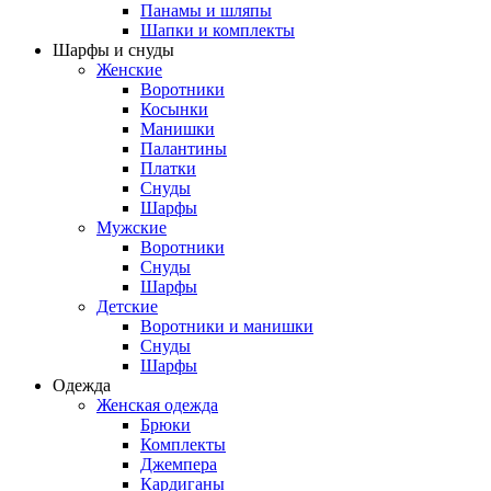
Панамы и шляпы
Шапки и комплекты
Шарфы и снуды
Женские
Воротники
Косынки
Манишки
Палантины
Платки
Снуды
Шарфы
Мужские
Воротники
Снуды
Шарфы
Детские
Воротники и манишки
Снуды
Шарфы
Одежда
Женская одежда
Брюки
Комплекты
Джемпера
Кардиганы