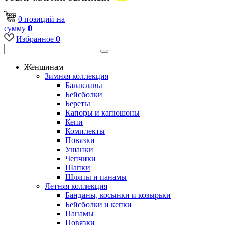
0
позиций
на
сумму
0
Избранное
0
Женщинам
Зимняя коллекция
Балаклавы
Бейсболки
Береты
Капоры и капюшоны
Кепи
Комплекты
Повязки
Ушанки
Чепчики
Шапки
Шляпы и панамы
Летняя коллекция
Банданы, косынки и козырьки
Бейсболки и кепки
Панамы
Повязки