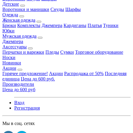
Детские
Воротники и манишки
Снуды
Шарфы
Одежда
Женская одежда
Брюки
Комплекты
Джемпера
Кардиганы
Платья
Туники
Юбки
Мужская одежда
Джемпера
Аксессуары
Перчатки и варежки
Пледы
Сумки
Торговое оборудование
Носки
Новинки
Акции
Горячее предложение!
Акции
Распродажа от 50%
Последняя
единица
Цена до 600 руб.
Производители
Цена до 600 руб
Вход
Регистрация
Мы в соц. сетях